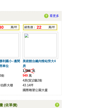
看更多
?
30
22
萬/坪
銷售價：
萬/坪
勝利國小~邊間
美術館台鐵內惟站旁大4
房車位
房
1,088
萬
3衛
949
萬
4房(室)2廳2衛
術伯爵大樓
43.14坪
國際雕塑公園大廈
量
(依單價)
?