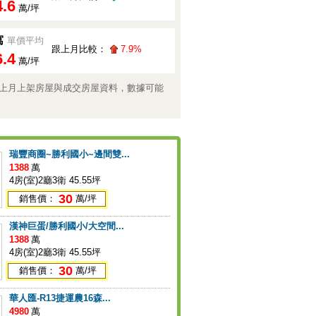
4.6
萬/坪
寓
單價平均
跟上月比較：
7.9%
6.4
萬/坪
上月上架房屋與成交房屋資料，數據可能
瑞豐商圈~勝利國小~邊間雙...
1388
萬
4房(室)2廳3衛 45.55坪
30
銷售價：
萬/坪
漢神巨蛋/勝利國小/大空間...
1388
萬
4房(室)2廳3衛 45.55坪
30
銷售價：
萬/坪
華人匯-R13捷運農16森...
4980
萬