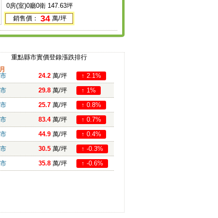
0房(室)0廳0衛 147.63坪
34
銷售價：
萬/坪
重點縣市實價登錄漲跌排行
月
市
24.2
萬/坪
↑ 2.1%
市
29.8
萬/坪
↑ 1%
市
25.7
萬/坪
↑ 0.8%
市
83.4
萬/坪
↑ 0.7%
市
44.9
萬/坪
↑ 0.4%
市
30.5
萬/坪
↑ -0.3%
市
35.8
萬/坪
↑ -0.6%