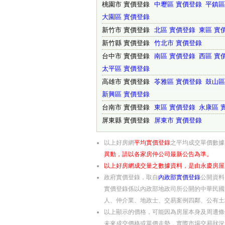
桃園市 實價登錄
中壢區 實價登錄
平鎮區
大園區 實價登錄
新竹市 實價登錄
北區 實價登錄
東區 實
新竹縣 實價登錄
竹北市 實價登錄
台中市 實價登錄
南區 實價登錄
西區 實
太平區 實價登錄
˙˙˙˙˙˙˙˙˙˙˙˙˙˙˙˙˙˙˙˙˙˙˙˙˙˙˙˙˙˙˙˙˙˙
高雄市 實價登錄
苓雅區 實價登錄
鼓山區
新興區 實價登錄
˙˙˙˙˙˙˙˙˙˙˙˙˙˙˙˙˙˙˙˙˙˙˙˙˙˙˙˙˙˙˙˙˙˙
台南市 實價登錄
東區 實價登錄
永康區 
屏東縣 實價登錄
屏東市 實價登錄
以上好房網
平均實價登錄
之平均成交單價數據
異動，請以各家房仲公司最新公告為準。
以上好房網成交量之數據資料，是由永慶房屋
政府實價登錄，取自
內政部實價登錄
公開資料
實價登錄係以內政部地政司所公開的中華民國
人、仲介業、地政士、交易案例四鄰、公有土
以上顯示的價格，可能因為房屋本身及周遭條
未來成交價格或單價走勢，實際市場交易狀況