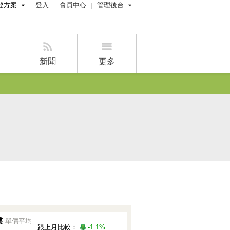
登方案
登入
會員中心
管理後台
費刊登
經紀人員管理後台
刊登
屋主管理後台
刊登
新聞
更多
刊登
賣屋刊登
好房APP
樓
單價平均
跟上月比較：
-1.1%