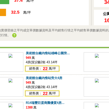
37.4
萬/坪
3
32.5
萬/坪
公
1
均實價登錄之平均成交單價數據資料及平均銷售行情之平均銷售單價數據資料的
實行情。
?
美術館台鐵內惟站雄峰公園旁...
949
萬
4房(室)2廳2衛 43.14坪
22
銷售價：
萬/坪
美術館台鐵內惟站旁大4房
949
萬
4房(室)2廳2衛 43.14坪
22
銷售價：
萬/坪
R14瑞豐巨蛋商圈優質4房...
1388
萬