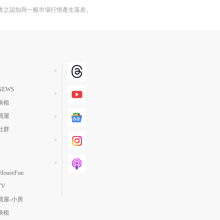
者之認知與一般市場行情產生落差。
EWS
快租
買屋
社群
ouseFun
TV
買屋-小房
快租