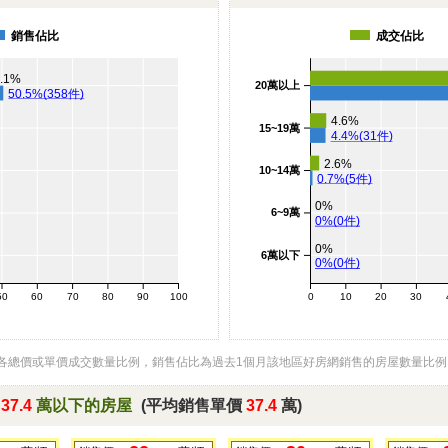
銷售佔比
成交佔比
.1%
20萬以上
50.5%(358件)
4.6%
15~19萬
4.4%(31件)
2.6%
10~14萬
0.7%(5件)
0%
6~9萬
0%(0件)
0%
6萬以下
0%(0件)
50
60
70
80
90
100
0
10
20
30
各總價或單價成交數量比例，銷售佔比為過去1個月該地區好房網銷售的房屋數量比
於
37.4
萬以下的房屋
(平均銷售單價
37.4
萬)