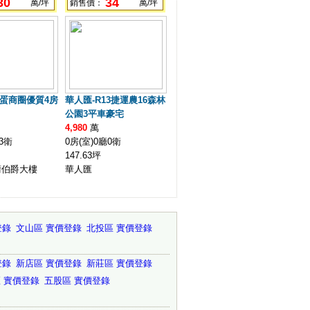
30
34
萬/坪
銷售價：
萬/坪
巨蛋商圈優質4房
華人匯-R13捷運農16森林
公園3平車豪宅
4,980
萬
3衛
0房(室)0廳0衛
147.63坪
術伯爵大樓
華人匯
登錄
文山區 實價登錄
北投區 實價登錄
登錄
新店區 實價登錄
新莊區 實價登錄
 實價登錄
五股區 實價登錄