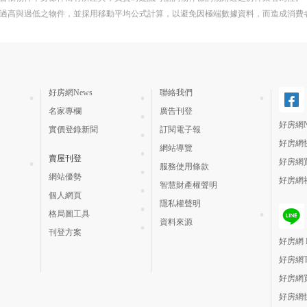
過高與過低之物件，並採用移動平均公式計算，以避免因極端數據資料，而造成消費
好房網News
聯絡我們
名家專欄
廣告刊登
好房網N
實價登錄新聞
訂閱電子報
好房網
網站導覽
賣屋刊登
好房網
服務使用條款
網站優勢
好房網
智慧財產權聲明
個人網頁
隱私權聲明
格局圖工具
資料來源
刊登方案
好房網 H
好房網
好房網
好房網