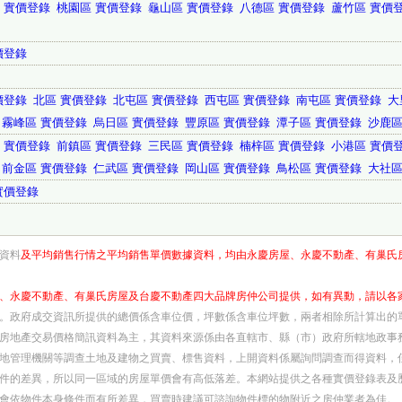
 實價登錄
桃園區 實價登錄
龜山區 實價登錄
八德區 實價登錄
蘆竹區 實價
價登錄
價登錄
北區 實價登錄
北屯區 實價登錄
西屯區 實價登錄
南屯區 實價登錄
大
霧峰區 實價登錄
烏日區 實價登錄
豐原區 實價登錄
潭子區 實價登錄
沙鹿區
 實價登錄
前鎮區 實價登錄
三民區 實價登錄
楠梓區 實價登錄
小港區 實價
前金區 實價登錄
仁武區 實價登錄
岡山區 實價登錄
鳥松區 實價登錄
大社區
實價登錄
資料
及平均銷售行情之平均銷售單價數據資料，均由永慶房屋、永慶不動產、有巢氏
、永慶不動產、有巢氏房屋及台慶不動產四大品牌房仲公司提供，如有異動，請以各
。政府成交資訊所提供的總價係含車位價，坪數係含車位坪數，兩者相除所計算出的
房地產交易價格簡訊資料為主，其資料來源係由各直轄市、縣（市）政府所轄地政事
地管理機關等調查土地及建物之買賣、標售資料，上開資料係屬詢問調查而得資料，
件的差異，所以同一區域的房屋單價會有高低落差。本網站提供之各種實價登錄表及
會依物件本身條件而有所差異，買賣時建議可諮詢物件標的物附近之房仲業者為佳。