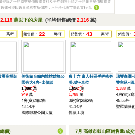
價登錄之平均成交單價數據資料及平均銷售行情之平均銷售單價數據資
，數據可能因數量多寡有所偏差，不完全代表市場真實行情。
?
於
2,116
萬以下的房屋
(平均銷售總價
2,116
萬)
22
43
萬/坪
銷售價：
萬/坪
銷售價：
萬/坪
銷售價：
樓層高檔裝
美術館台鐵內惟站雄峰公
農十六 富人特區🌟輕軌旁
瑞豐商圈~
園旁大4房~出價談
美3房+車位
雙主臥~四
1,088
萬
1,890
萬
1,388
萬
949
萬
1,788
萬
4房(室)2廳
4房(室)2廳2衛
3房(室)2廳2衛
45.55坪
43.14坪
41.14坪
聖羅蘭藝
國際雕塑公園大廈
悅讀工坊
總價)
7月 高雄市鼓山區銷售量/成交
?