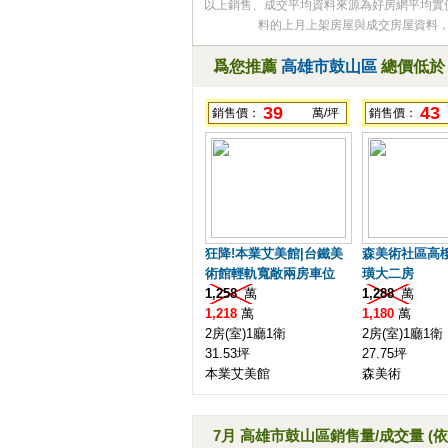
以上銷售、成交平均資料來源為好房網平均實
料的上月上架房屋與成交房屋資料
爲您推薦
高雄市鼓山區
總價低
39
43
銷售價：
萬/坪
銷售價：
狂降!本業艾美館|台鐵美
森美術社區高
術館輕軌寬敞兩房車位
璜大二房
1,258
萬
1,288
萬
1,218
萬
1,180
萬
2房(室)1廳1衛
2房(室)1廳1衛
31.53坪
27.75坪
本業艾美館
森美術
7月 高雄市鼓山區銷售量/成交量
(依