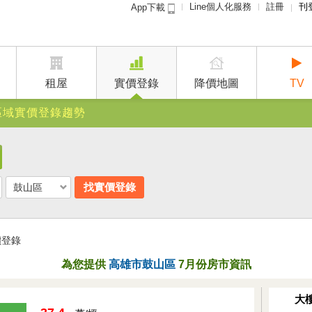
Line個人化服務
註冊
刊
App下載
租屋免
賣屋
廣告
租屋
實價登錄
降價地圖
TV
建案
區域實價登錄趨勢
找實價登錄
鼓山區
價登錄
為您提供
高雄市鼓山區
7
月份房市資訊
大