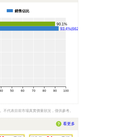
銷售佔比
90.1%
93.4%(662件)
40
50
60
70
80
90
100
例。不代表目前市場真實價量狀況，僅供參考。
看更多
?