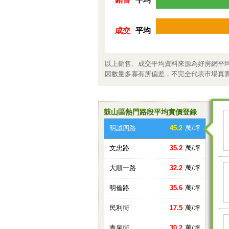
成交
平均
以上銷售、成交平均資料來源為好房網平
因數量多寡有所偏差，不完全代表市場真
鼓山區熱門路段平均實價登錄
明誠四路
45.2
萬/坪
文忠路
35.2
萬/坪
大順一路
32.2
萬/坪
明倫路
35.6
萬/坪
民利街
17.5
萬/坪
青泉街
30.2
萬/坪