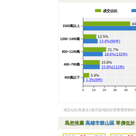
成交佔比
44
1500萬以上
12.5%
1200~1499萬
13.8%(98件)
21.7%
800~1199萬
18.6%(132件)
15.8%
400~799萬
15.8%(112件)
5.9%
400萬以下
1.3%(9件)
0
10
20
30
40
成交佔比為過去1個月該地區好房實價登錄於
爲您推薦
高雄市鼓山區
單價低