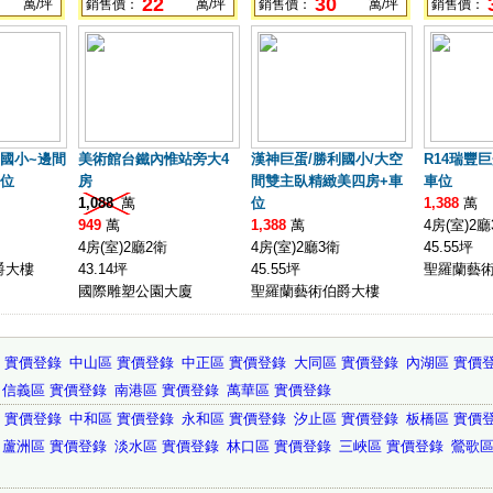
22
30
萬/坪
銷售價：
萬/坪
銷售價：
萬/坪
銷售價：
國小~邊間
美術館台鐵內惟站旁大4
漢神巨蛋/勝利國小/大空
R14瑞豐
車位
房
間雙主臥精緻美四房+車
車位
1,088
萬
位
1,388
萬
949
萬
1,388
萬
4房(室)2廳
4房(室)2廳2衛
4房(室)2廳3衛
45.55坪
爵大樓
43.14坪
45.55坪
聖羅蘭藝
國際雕塑公園大廈
聖羅蘭藝術伯爵大樓
 實價登錄
中山區 實價登錄
中正區 實價登錄
大同區 實價登錄
內湖區 實價
信義區 實價登錄
南港區 實價登錄
萬華區 實價登錄
 實價登錄
中和區 實價登錄
永和區 實價登錄
汐止區 實價登錄
板橋區 實價
蘆洲區 實價登錄
淡水區 實價登錄
林口區 實價登錄
三峽區 實價登錄
鶯歌區