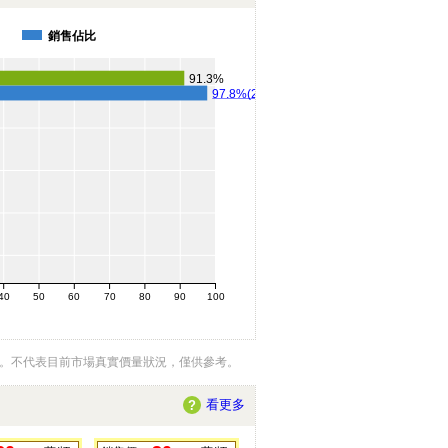
銷售佔比
91.3%
97.8%(224件)
40
50
60
70
80
90
100
例。不代表目前市場真實價量狀況，僅供參考。
看更多
?