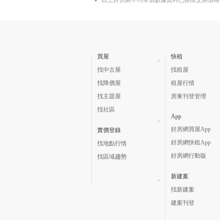
以上好房網平均單價數據資料已摒除交易價格
買屋
快租
找中古屋
找租屋
找降價屋
租屋行情
找主題屋
房東刊登管理
找社區
App
好房網買屋App
實價登錄
好房網快租App
找地點行情
好房網行動版
找區域趨勢
新建案
找新建案
建案刊登