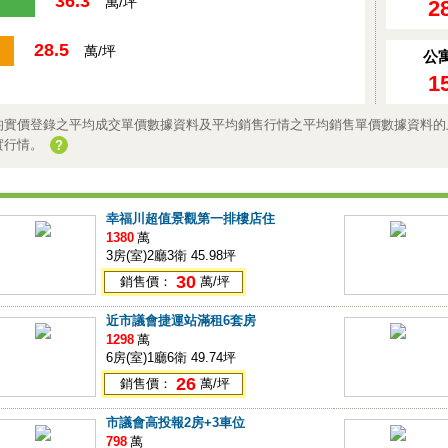
36.3
萬/坪
2
28.5
萬/坪
公
1
均實價登錄之平均成交單價數據資料及平均銷售行情之平均銷售單價數據資料的
實行情。
?
幸福川超值景觀第一排樓店住
1380
萬
3房(室)2廳3衛 45.98坪
30
銷售價：
萬/坪
近市議會捷運站滿租6套房
1298
萬
6房(室)1廳6衛 49.74坪
26
銷售價：
萬/坪
市議會高投報2房+3車位
798
萬