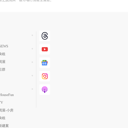
者之認知與一般市場行情產生落差。
EWS
快租
買屋
社群
ouseFun
TV
買屋-小房
快租
新建案