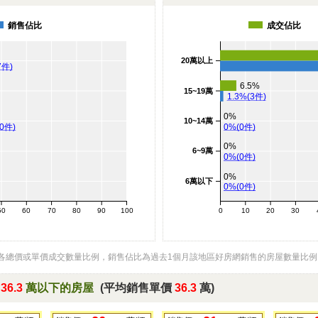
銷售佔比
成交佔比
20萬以上
7件)
6.5%
15~19萬
1.3%(3件)
0%
10~14萬
80件)
0%(0件)
0%
6~9萬
0%(0件)
0%
6萬以下
0%(0件)
50
60
70
80
90
100
0
10
20
30
各總價或單價成交數量比例，銷售佔比為過去1個月該地區好房網銷售的房屋數量比
於
36.3
萬以下的房屋
(平均銷售單價
36.3
萬)