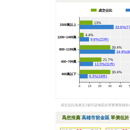
成交佔比
13%
1500萬以上
33.6%(7
4.4%
1200~1499萬
9.6%(22件)
30.4%
800~1199萬
34.9%(
21.7%
400~799萬
13.5%(31件)
30.4%
400萬以下
8.3%(19件)
0
10
20
30
40
成交佔比為過去1個月該地區好房實價登錄於
爲您推薦
高雄市前金區
單價低