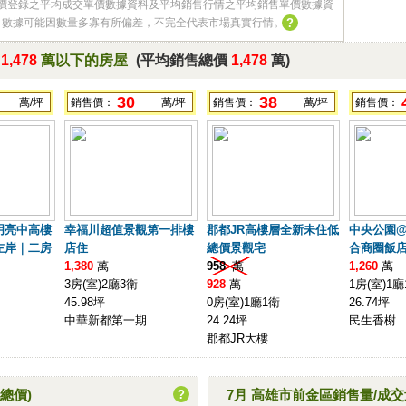
價登錄之平均成交單價數據資料及平均銷售行情之平均銷售單價數據資
，數據可能因數量多寡有所偏差，不完全代表市場真實行情。
?
於
1,478
萬以下的房屋
(平均銷售總價
1,478
萬)
30
38
萬/坪
銷售價：
萬/坪
銷售價：
萬/坪
銷售價：
明亮中高樓
幸福川超值景觀第一排樓
郡都JR高樓層全新未住低
中央公園
左岸｜二房
店住
總價景觀宅
合商圈飯
1,380
萬
958
萬
1,260
萬
3房(室)2廳3衛
928
萬
1房(室)1廳
45.98坪
0房(室)1廳1衛
26.74坪
中華新都第一期
24.24坪
民生香榭
郡都JR大樓
總價)
7月 高雄市前金區銷售量/成交
?