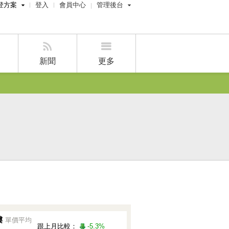
登方案
登入
會員中心
管理後台
費刊登
經紀人員管理後台
刊登
屋主管理後台
刊登
新聞
更多
刊登
賣屋刊登
好房APP
樓
單價平均
跟上月比較：
-5.3%