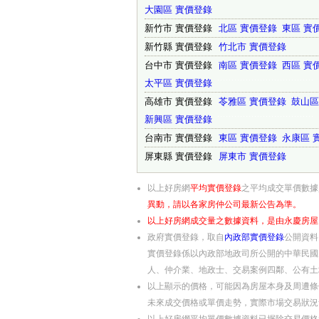
大園區 實價登錄
新竹市 實價登錄
北區 實價登錄
東區 實
新竹縣 實價登錄
竹北市 實價登錄
台中市 實價登錄
南區 實價登錄
西區 實
太平區 實價登錄
˙˙˙˙˙˙˙˙˙˙˙˙˙˙˙˙˙˙˙˙˙˙˙˙˙˙˙˙˙˙˙˙˙˙
高雄市 實價登錄
苓雅區 實價登錄
鼓山區
新興區 實價登錄
˙˙˙˙˙˙˙˙˙˙˙˙˙˙˙˙˙˙˙˙˙˙˙˙˙˙˙˙˙˙˙˙˙˙
台南市 實價登錄
東區 實價登錄
永康區 
屏東縣 實價登錄
屏東市 實價登錄
以上好房網
平均實價登錄
之平均成交單價數據
異動，請以各家房仲公司最新公告為準。
以上好房網成交量之數據資料，是由永慶房屋
政府實價登錄，取自
內政部實價登錄
公開資料
實價登錄係以內政部地政司所公開的中華民國
人、仲介業、地政士、交易案例四鄰、公有土
以上顯示的價格，可能因為房屋本身及周遭條
未來成交價格或單價走勢，實際市場交易狀況