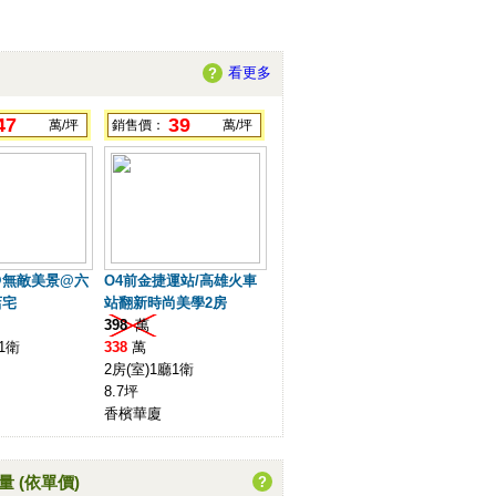
看更多
?
47
39
萬/坪
銷售價：
萬/坪
@無敵美景@六
O4前金捷運站/高雄火車
店宅
站翻新時尚美學2房
398
萬
1衛
338
萬
2房(室)1廳1衛
8.7坪
香檳華廈
量
(依單價)
?