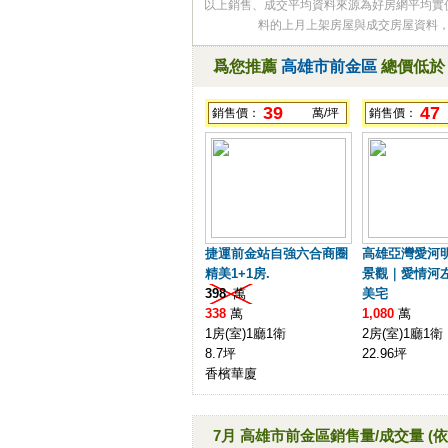
以上銷售、成交平均資料來源為好房網平均實
料的上月上架房屋與成交房屋資料
爲您推薦
高雄市前金區
總價低
39
47
銷售價：
萬/坪
銷售價：
捷運前金站自強六合商圈
高雄亞灣愛河
精美1+1房.
景觀｜愛情河
398
萬
美宅
338
萬
1,080
萬
1房(室)1廳1衛
2房(室)1廳1衛
8.7坪
22.96坪
香檳華廈
7月 高雄市前金區銷售量/成交量
(依