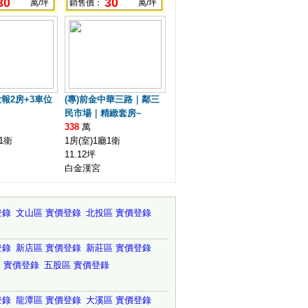
30
30
萬/坪
銷售價：
萬/坪
報2房+3車位
(專)前金中華三路｜鄰三
民市場｜精緻套房~
338
萬
1衛
1房(室)1廳1衛
11.12坪
白金漢宮
登錄
文山區 實價登錄
北投區 實價登錄
登錄
新店區 實價登錄
新莊區 實價登錄
 實價登錄
五股區 實價登錄
登錄
龍潭區 實價登錄
大溪區 實價登錄