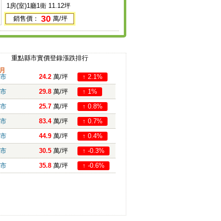
1房(室)1廳1衛 11.12坪
30
銷售價：
萬/坪
重點縣市實價登錄漲跌排行
月
市
24.2
萬/坪
↑ 2.1%
市
29.8
萬/坪
↑ 1%
市
25.7
萬/坪
↑ 0.8%
市
83.4
萬/坪
↑ 0.7%
市
44.9
萬/坪
↑ 0.4%
市
30.5
萬/坪
↑ -0.3%
市
35.8
萬/坪
↑ -0.6%