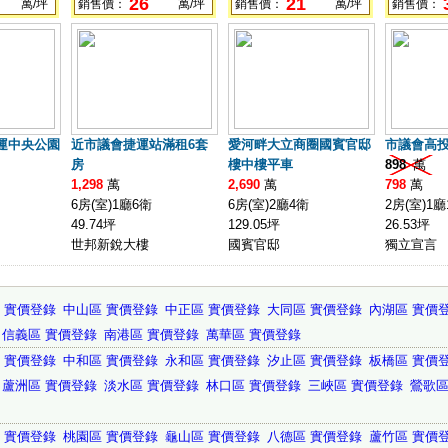
26
21
萬/坪
銷售價：
萬/坪
銷售價：
萬/坪
銷售價：
運中央公園
近市議會捷運站滿租6套
愛河畔大立商圈國賓官邸
市議會高投
房
樓中樓平車
898
萬
1,298
萬
2,690
萬
798
萬
6房(室)1廳6衛
6房(室)2廳4衛
2房(室)1廳
49.74坪
129.05坪
26.53坪
世邦新銳大樓
國賓官邸
獨立宣言
 實價登錄
中山區 實價登錄
中正區 實價登錄
大同區 實價登錄
內湖區 實價
信義區 實價登錄
南港區 實價登錄
萬華區 實價登錄
 實價登錄
中和區 實價登錄
永和區 實價登錄
汐止區 實價登錄
板橋區 實價
蘆洲區 實價登錄
淡水區 實價登錄
林口區 實價登錄
三峽區 實價登錄
鶯歌區
 實價登錄
桃園區 實價登錄
龜山區 實價登錄
八德區 實價登錄
蘆竹區 實價