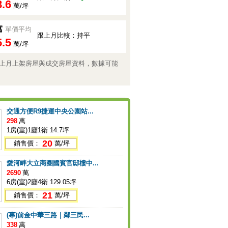
8.6
萬/坪
寓
單價平均
跟上月比較：持平
5.5
萬/坪
上月上架房屋與成交房屋資料，數據可能
交通方便R9捷運中央公園站...
298
萬
1房(室)1廳1衛 14.7坪
20
銷售價：
萬/坪
愛河畔大立商圈國賓官邸樓中...
2690
萬
6房(室)2廳4衛 129.05坪
21
銷售價：
萬/坪
(專)前金中華三路｜鄰三民...
338
萬