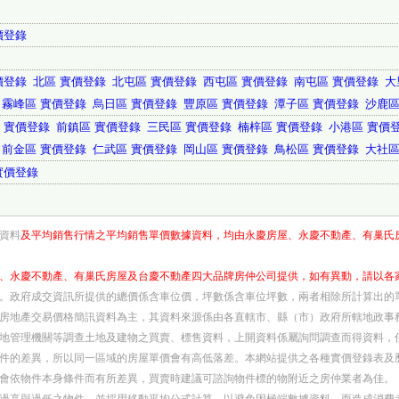
價登錄
價登錄
北區 實價登錄
北屯區 實價登錄
西屯區 實價登錄
南屯區 實價登錄
大
霧峰區 實價登錄
烏日區 實價登錄
豐原區 實價登錄
潭子區 實價登錄
沙鹿區
 實價登錄
前鎮區 實價登錄
三民區 實價登錄
楠梓區 實價登錄
小港區 實價
前金區 實價登錄
仁武區 實價登錄
岡山區 實價登錄
鳥松區 實價登錄
大社區
實價登錄
資料
及平均銷售行情之平均銷售單價數據資料，均由永慶房屋、永慶不動產、有巢氏
、永慶不動產、有巢氏房屋及台慶不動產四大品牌房仲公司提供，如有異動，請以各
。政府成交資訊所提供的總價係含車位價，坪數係含車位坪數，兩者相除所計算出的
房地產交易價格簡訊資料為主，其資料來源係由各直轄市、縣（市）政府所轄地政事
地管理機關等調查土地及建物之買賣、標售資料，上開資料係屬詢問調查而得資料，
件的差異，所以同一區域的房屋單價會有高低落差。本網站提供之各種實價登錄表及
會依物件本身條件而有所差異，買賣時建議可諮詢物件標的物附近之房仲業者為佳。