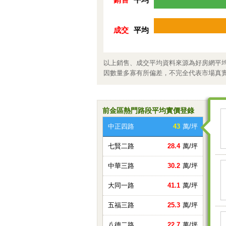
成交
平均
以上銷售、成交平均資料來源為好房網平
因數量多寡有所偏差，不完全代表市場真
前金區熱門路段平均實價登錄
中正四路
43
萬/坪
七賢二路
28.4
萬/坪
中華三路
30.2
萬/坪
大同一路
41.1
萬/坪
五福三路
25.3
萬/坪
八德二路
22.7
萬/坪