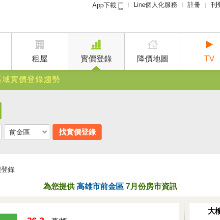
Line個人化服務
註冊
刊
App下載
租屋免
賣屋
廣告
租屋
實價登錄
降價地圖
TV
建案
區域實價登錄趨勢
找實價登錄
前金區
價登錄
為您提供
高雄市前金區
7
月份房市資訊
大