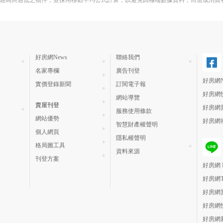
過高與過低之物件，並採用移動平均公式計算，以避免因極端數據資料，而造成消費
好房網News
聯絡我們
名家專欄
廣告刊登
好房網N
實價登錄新聞
訂閱電子報
好房網
網站導覽
賣屋刊登
好房網
服務使用條款
網站優勢
好房網
智慧財產權聲明
個人網頁
隱私權聲明
格局圖工具
資料來源
刊登方案
好房網 H
好房網
好房網
好房網
好房網