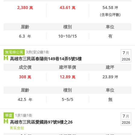
2,380
43.61
54.58
萬
萬
坪
(含車位坪數)
屋齡
樓別
車位
6.3
10~10/15
有
年
無電梯公寓
3房(室)2廳1衛
7
月
高雄市三民區春陽街149巷14弄5號5樓
2026
成交價
建坪單價
建坪
308
12.89
23.89
萬
萬
坪
屋齡
樓別
車位
42.5
5~5/5
無
年
華廈
1房1廳1衛
7
月
高雄市三民區愛國路97號9樓之26
2026
菁英會館