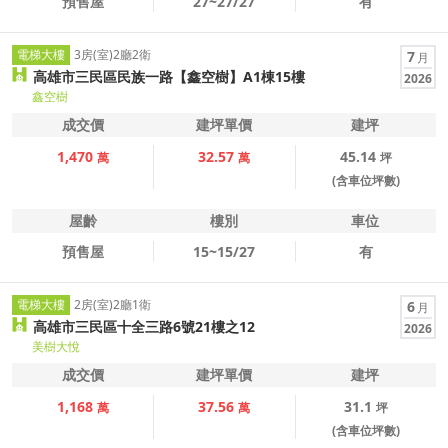
預售屋
27~27/27
有
電梯大樓
3房(室)2廳2衛
7
月
高雄市三民區民族一路【鑫空樹】A1棟15樓
2026
鑫空樹
成交價
建坪單價
建坪
1,470
32.57
45.14
萬
萬
坪
(含車位坪數)
屋齡
樓別
車位
預售屋
15~15/27
有
電梯大樓
2房(室)2廳1衛
6
月
高雄市三民區十全三路6號21樓之12
2026
美樹大悅
成交價
建坪單價
建坪
1,168
37.56
31.1
萬
萬
坪
(含車位坪數)