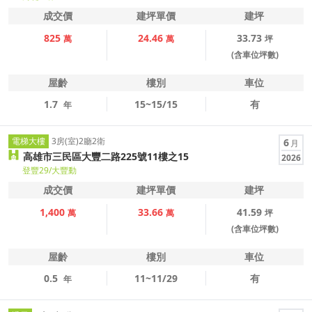
成交價
建坪單價
建坪
825
24.46
33.73
萬
萬
坪
(含車位坪數)
屋齡
樓別
車位
1.7
15~15/15
有
年
電梯大樓
3房(室)2廳2衛
6
月
高雄市三民區大豐二路225號11樓之15
2026
登豐29/大豐動
成交價
建坪單價
建坪
1,400
33.66
41.59
萬
萬
坪
(含車位坪數)
屋齡
樓別
車位
0.5
11~11/29
有
年