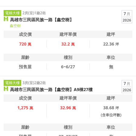
電梯大樓
2房(室)1廳2衛
7
月
高雄市三民區民族一路【鑫空樹】
2026
鑫空樹
成交價
建坪單價
建坪
720
32.2
22.36
萬
萬
坪
屋齡
樓別
車位
預售屋
6~6/27
無
電梯大樓
3房(室)2廳2衛
7
月
高雄市三民區民族一路【鑫空樹】A9棟27樓
2026
成交價
建坪單價
建坪
1,275
32.96
38.68
萬
萬
坪
(含車位坪數)
屋齡
樓別
車位