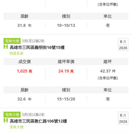
(含車位坪數)
屋齡
樓別
車位
31.8
10~10/13
有
年
電梯大樓
3房(室)2廳2衛
6
月
高雄市三民區義明街16號15樓
2026
我愛皇家
成交價
建坪單價
建坪
1,025
24.19
42.37
萬
萬
坪
(含車位坪數)
屋齡
樓別
車位
32.6
15~15/20
有
年
電梯大樓
3房(室)2廳2衛
6
月
高雄市三民區教仁路106號12樓
2026
漢泰大樓