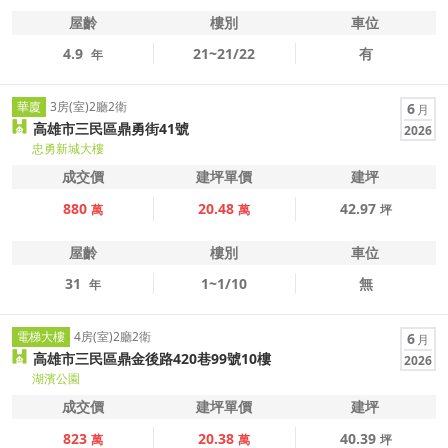
屋齡
樓別
車位
4.9
21~21/22
有
年
華廈
3房(室)2廳2衛
6
月
高雄市三民區鼎勇街41號
2026
忠勇新城大樓
成交價
建坪單價
建坪
880
20.48
42.97
萬
萬
坪
屋齡
樓別
車位
31
1~1/10
無
年
電梯大樓
4房(室)2廳2衛
6
月
高雄市三民區鼎金後路420巷99號10樓
2026
湖濱公園
成交價
建坪單價
建坪
823
20.38
40.39
萬
萬
坪