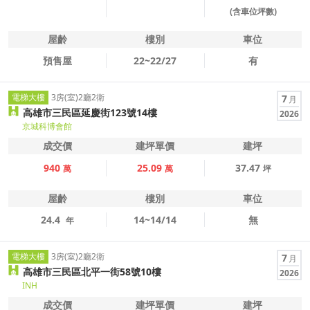
(含車位坪數)
屋齡
樓別
車位
預售屋
22~22/27
有
電梯大樓
3房(室)2廳2衛
7
月
高雄市三民區延慶街123號14樓
2026
京城科博會館
成交價
建坪單價
建坪
940
25.09
37.47
萬
萬
坪
屋齡
樓別
車位
24.4
14~14/14
無
年
電梯大樓
3房(室)2廳2衛
7
月
高雄市三民區北平一街58號10樓
2026
INH
成交價
建坪單價
建坪