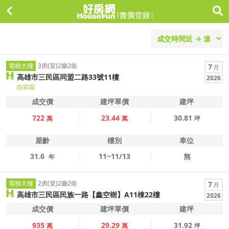
電梯大樓
3房(室)2廳2衛
7
月
高雄市三民區同盟二路33號11樓
2026
翡翠園
成交價
建坪單價
建坪
722
23.44
30.81
萬
萬
坪
屋齡
樓別
車位
31.6
11~11/13
無
年
電梯大樓
2房(室)2廳2衛
7
月
高雄市三民區民族一路【鑫空樹】A11棟22樓
2026
成交價
建坪單價
建坪
935
29.29
31.92
萬
萬
坪