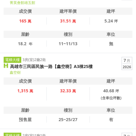
菁英會館雄五館
成交價
建坪單價
建坪
165
31.51
5.24
萬
萬
坪
屋齡
樓別
車位
18.2
11~11/13
無
年
電梯大樓
3房(室)2廳2衛
7
月
高雄市三民區民族一路【鑫空樹】A3棟25樓
2026
鑫空樹
成交價
建坪單價
建坪
1,315
32.33
40.68
萬
萬
坪
(含車位坪數)
屋齡
樓別
車位
預售屋
25~25/27
有
電梯大樓
2房(室)1廳1衛