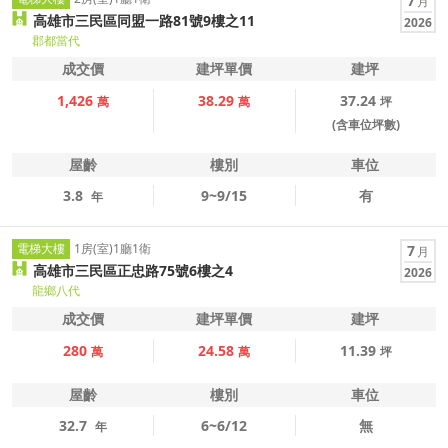
7
月
高雄市三民區同盟一路81號9樓之11
2026
郡都當代
成交價
建坪單價
建坪
1,426
38.29
37.24
萬
萬
坪
(含車位坪數)
屋齡
樓別
車位
3.8
9~9/15
有
年
電梯大樓
1房(室)1廳1衛
7
月
高雄市三民區正忠路75號6樓之4
2026
龍鄉八代
成交價
建坪單價
建坪
280
24.58
11.39
萬
萬
坪
屋齡
樓別
車位
32.7
6~6/12
無
年