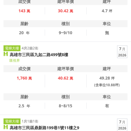
成交價
建坪單價
建坪
143
30.42
4.7
萬
萬
坪
屋齡
樓別
車位
20
9~9/10
無
年
電梯大樓
4房2廳2衛
7
月
高雄市三民區九如二路499號8樓
2026
匯視界
成交價
建坪單價
建坪
1,760
40.62
49.28
萬
萬
坪
(含車位10.88坪)
屋齡
樓別
車位
2.5
8~8/15
有
年
電梯大樓
1房1廳1衛
7
月
高雄市三民區鼎新路199巷1號11樓之9
2026