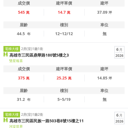
成交價
建坪單價
建坪
545
14.7
37.09
萬
萬
坪
屋齡
樓別
車位
44.5
12~12/12
無
年
電梯大樓
2房(室)1廳1衛
6
月
高雄市三民區鼎華路180號5樓之3
2026
雙星報喜
成交價
建坪單價
建坪
375
25.25
14.85
萬
萬
坪
屋齡
樓別
車位
31.2
5~5/19
無
年
電梯大樓
2房(室)1廳2衛
6
月
高雄市三民區民族一路503巷8號15樓之11
2026
河堤世界