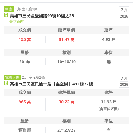
華廈
1房(室)0廳1衛
7
月
高雄市三民區愛國路99號10樓之25
2026
菁英會館
成交價
建坪單價
建坪
155
31.47
4.93
萬
萬
坪
屋齡
樓別
車位
20
10~10/10
無
年
電梯大樓
2房(室)2廳2衛
7
月
高雄市三民區民族一路【鑫空樹】A11棟27樓
2026
成交價
建坪單價
建坪
965
30.22
31.93
萬
萬
坪
(含車位坪數)
屋齡
樓別
車位
預售屋
27~27/27
有