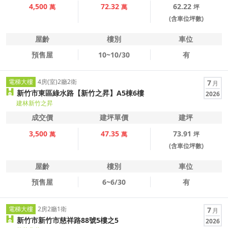
4,500
72.32
62.22
萬
萬
坪
(含車位坪數)
屋齡
樓別
車位
預售屋
10~10/30
有
電梯大樓
4房(室)2廳2衛
7
月
新竹市東區綠水路【新竹之昇】A5棟6樓
2026
建林新竹之昇
成交價
建坪單價
建坪
3,500
47.35
73.91
萬
萬
坪
(含車位坪數)
屋齡
樓別
車位
預售屋
6~6/30
有
電梯大樓
2房2廳1衛
7
月
新竹市新竹市慈祥路88號5樓之5
2026