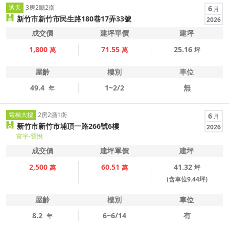
透天
3房2廳2衛
6
月
新竹市新竹市民生路180巷17弄33號
2026
成交價
建坪單價
建坪
1,800
71.55
25.16
萬
萬
坪
屋齡
樓別
車位
49.4
1~2/2
無
年
電梯大樓
2房2廳1衛
6
月
新竹市新竹市埔頂一路266號6樓
2026
富宇-雲悅
成交價
建坪單價
建坪
2,500
60.51
41.32
萬
萬
坪
(含車位9.44坪)
屋齡
樓別
車位
8.2
6~6/14
有
年