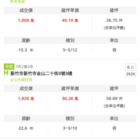
菁英典藏
成交價
建坪單價
建坪
1,808
49.19
36.75
萬
萬
坪
(含車位坪數)
屋齡
樓別
車位
15.3
5~5/12
有
年
華廈
3房2廳2衛
6
月
新竹市新竹市金山二十街3號3樓
2026
金山米蘭經典
成交價
建坪單價
建坪
1,838
36.26
50.69
萬
萬
坪
(含車位坪數)
屋齡
樓別
車位
22.6
3~3/10
有
年