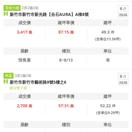
電梯大樓
2房2廳2衛
6
月
新竹市新竹市新光路【合石AURA】A棟8號
2026
成交價
建坪單價
建坪
3,417
87.15
49.3
萬
萬
坪
(含車位13.36坪)
屋齡
樓別
車位
預售屋
8~8/13
有
華廈
3房2廳2衛
6
月
新竹市新竹市藝術路9號5樓之6
2026
寶台雙子星
成交價
建坪單價
建坪
2,700
57.31
52.22
萬
萬
坪
(含車位9.29坪)
屋齡
樓別
車位