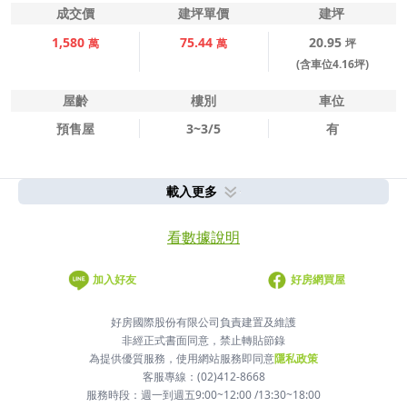
成交價
建坪單價
建坪
1,580
75.44
20.95
萬
萬
坪
(含車位4.16坪)
屋齡
樓別
車位
預售屋
3~3/5
有
載入更多
看數據說明
加入好友
好房網買屋
好房國際股份有限公司負責建置及維護
非經正式書面同意，禁止轉貼節錄
為提供優質服務，使用網站服務即同意
隱私政策
客服專線：(02)412-8668
服務時段：週一到週五9:00~12:00 /13:30~18:00