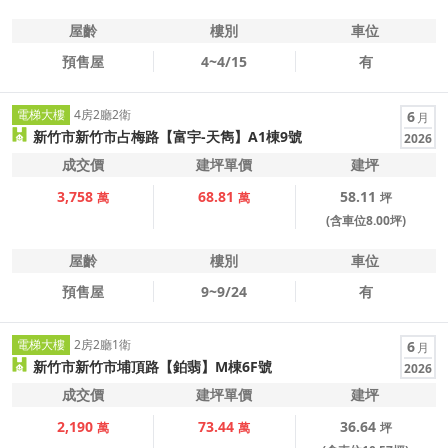
屋齡
樓別
車位
預售屋
4~4/15
有
電梯大樓
4房2廳2衛
6
月
新竹市新竹市占梅路【富宇-天雋】A1棟9號
2026
成交價
建坪單價
建坪
3,758
68.81
58.11
萬
萬
坪
(含車位8.00坪)
屋齡
樓別
車位
預售屋
9~9/24
有
電梯大樓
2房2廳1衛
6
月
新竹市新竹市埔頂路【鉑翡】M棟6F號
2026
成交價
建坪單價
建坪
2,190
73.44
36.64
萬
萬
坪