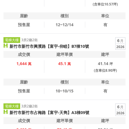
(含車位10.57坪)
屋齡
樓別
車位
預售屋
12~12/14
有
電梯大樓
3房2廳2衛
6
月
新竹市新竹市興濱路【富宇-仰睦】B7棟10號
2026
成交價
建坪單價
建坪
1,644
45.1
41.14
萬
萬
坪
(含車位8.90坪)
屋齡
樓別
車位
預售屋
10~10/15
有
電梯大樓
3房2廳2衛
6
月
新竹市新竹市占梅路【富宇-天雋】A3棟09號
2026
成交價
建坪單價
建坪