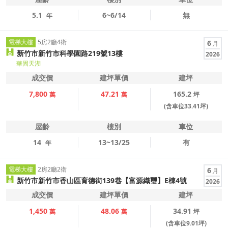
5.1
6~6/14
無
年
電梯大樓
5房2廳4衛
6
月
新竹市新竹市科學園路219號13樓
2026
華固天湖
成交價
建坪單價
建坪
7,800
47.21
165.2
萬
萬
坪
(含車位33.41坪)
屋齡
樓別
車位
14
13~13/25
有
年
電梯大樓
2房2廳2衛
6
月
新竹市新竹市香山區育德街139巷【富源織璽】E棟4號
2026
成交價
建坪單價
建坪
1,450
48.06
34.91
萬
萬
坪
(含車位9.01坪)