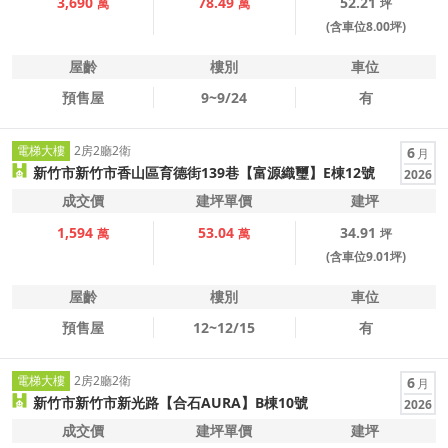
3,690
78.49
52.21
萬
萬
坪
(含車位8.00坪)
屋齡
樓別
車位
預售屋
9~9/24
有
電梯大樓
2房2廳2衛
6
月
新竹市新竹市香山區育德街139巷【富源織璽】E棟12號
2026
成交價
建坪單價
建坪
1,594
53.04
34.91
萬
萬
坪
(含車位9.01坪)
屋齡
樓別
車位
預售屋
12~12/15
有
電梯大樓
2房2廳2衛
6
月
新竹市新竹市新光路【合石AURA】B棟10號
2026
成交價
建坪單價
建坪