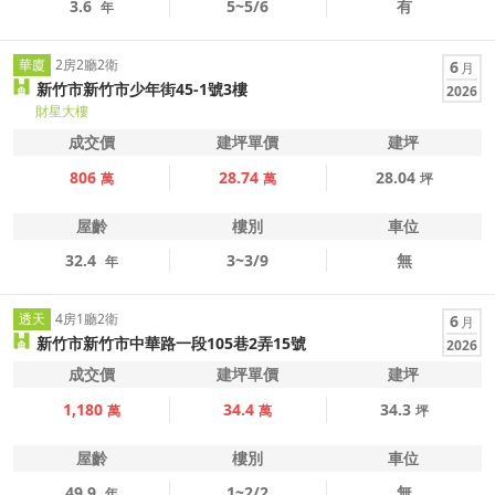
3.6
5~5/6
有
年
華廈
2房2廳2衛
6
月
新竹市新竹市少年街45-1號3樓
2026
財星大樓
成交價
建坪單價
建坪
806
28.74
28.04
萬
萬
坪
屋齡
樓別
車位
32.4
3~3/9
無
年
透天
4房1廳2衛
6
月
新竹市新竹市中華路一段105巷2弄15號
2026
成交價
建坪單價
建坪
1,180
34.4
34.3
萬
萬
坪
屋齡
樓別
車位
49.9
1~2/2
無
年