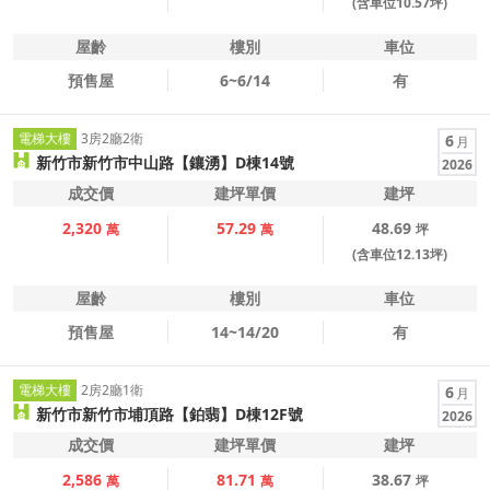
(含車位10.57坪)
屋齡
樓別
車位
預售屋
6~6/14
有
電梯大樓
3房2廳2衛
6
月
新竹市新竹市中山路【鑲湧】D棟14號
2026
成交價
建坪單價
建坪
2,320
57.29
48.69
萬
萬
坪
(含車位12.13坪)
屋齡
樓別
車位
預售屋
14~14/20
有
電梯大樓
2房2廳1衛
6
月
新竹市新竹市埔頂路【鉑翡】D棟12F號
2026
成交價
建坪單價
建坪
2,586
81.71
38.67
萬
萬
坪