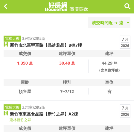
電梯大樓
3房(室)2廳2衛
7
月
新竹市北區聖軍路【品益君品】B棟7樓
2026
成交價
建坪單價
建坪
1,350
30.48
44.29
萬
萬
坪
(含車位坪數)
屋齡
樓別
車位
預售屋
7~7/12
有
電梯大樓
3房(室)2廳2衛
7
月
新竹市東區食品路【新竹之昇】A2棟
2026
建林新竹之昇
成交價
建坪單價
建坪