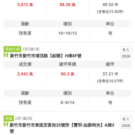
3,472
88.36
49.32
萬
萬
坪
(含車位13.36坪)
屋齡
樓別
車位
預售屋
10~10/13
有
電梯大樓
2房2廳1衛
6
月
新竹市新竹市埔頂路【鉑翡】H棟8F號
2026
成交價
建坪單價
建坪
2,442
80.2
37.21
萬
萬
坪
(含車位10.57坪)
屋齡
樓別
車位
預售屋
8~8/14
有
華廈
2房1廳2衛
6
月
新竹市新竹市東區安富街25號旁【豐羽-如新時光】A棟3
2026
號