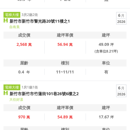
電梯大樓
3房2廳2衛
6
月
新竹市新竹市警光路20號11樓之1
2026
自有美
成交價
建坪單價
建坪
2,568
56.94
49.09
萬
萬
坪
(含車位8.21坪)
屋齡
樓別
車位
0.4
11~11/11
有
年
電梯大樓
1房1廳1衛
6
月
新竹市新竹市竹蓮街101巷26號6樓之2
2026
大任好漾
成交價
建坪單價
建坪
970
54.89
17.67
萬
萬
坪
屋齡
樓別
車位