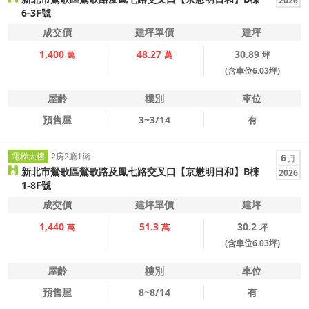
2026
6-3F號
成交價
建坪單價
建坪
1,400
48.27
30.89
萬
萬
坪
(含車位6.03坪)
屋齡
樓別
車位
預售屋
3~3/14
有
電梯大樓
2房2廳1衛
6
月
新北市鶯歌區鶯歌路及鳳七路交叉口【京懋明日和】B棟
2026
1-8F號
成交價
建坪單價
建坪
1,440
51.3
30.2
萬
萬
坪
(含車位6.03坪)
屋齡
樓別
車位
預售屋
8~8/14
有