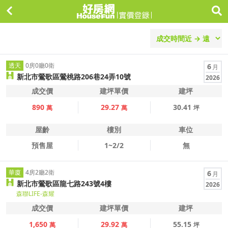
透天
0房0廳0衛
6
月
新北市鶯歌區鶯桃路206巷24弄10號
2026
成交價
建坪單價
建坪
890
29.27
30.41
萬
萬
坪
屋齡
樓別
車位
預售屋
1~2/2
無
華廈
4房2廳2衛
6
月
新北市鶯歌區龍七路243號4樓
2026
森聯LIFE-森耀
成交價
建坪單價
建坪
1,650
29.92
55.15
萬
萬
坪