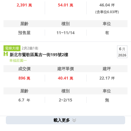
2,391
54.01
46.04
萬
萬
坪
(含車位6.03坪)
屋齡
樓別
車位
預售屋
11~11/14
有
電梯大樓
2房2廳1衛
6
月
新北市鶯歌區鳳吉一街195號2樓
2026
幸福莊園一
成交價
建坪單價
建坪
896
40.41
22.17
萬
萬
坪
屋齡
樓別
車位
6.7
2~2/15
無
年
載入更多