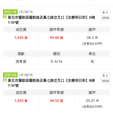
電梯大樓
2房2廳1衛
6
月
新北市鶯歌區鶯歌路及鳳七路交叉口【京懋明日和】D棟
2026
1-5F號
成交價
建坪單價
建坪
1,425
50.68
30.2
萬
萬
坪
(含車位6.03坪)
屋齡
樓別
車位
預售屋
5~5/14
有
電梯大樓
3房2廳2衛
6
月
新北市鶯歌區鶯歌路及鳳七路交叉口【京懋明日和】B棟
2026
7-5F號
成交價
建坪單價
建坪
1,653
49.52
35.37
萬
萬
坪
(含車位6.03坪)