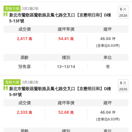
電梯大樓
3房2廳2衛
6
月
新北市鶯歌區鶯歌路及鳳七路交叉口【京懋明日和】D棟
2026
5-13F號
成交價
建坪單價
建坪
2,417
54.41
46.04
萬
萬
坪
(含車位6.03坪)
屋齡
樓別
車位
預售屋
13~13/14
有
電梯大樓
3房2廳2衛
6
月
新北市鶯歌區鶯歌路及鳳七路交叉口【京懋明日和】D棟
2026
5-9F號
成交價
建坪單價
建坪
2,333
52.68
46.04
萬
萬
坪
(含車位6.03坪)
屋齡
樓別
車位