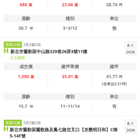
680
23.66
28.74
萬
萬
坪
屋齡
樓別
車位
30.7
3~3/12
無
年
電梯大樓
3房2廳2衛
6
月
新北市鶯歌區中山路329巷26弄3號11樓
2026
台北國寶
成交價
建坪單價
建坪
1,500
35.91
41.77
萬
萬
坪
(含車位5.51坪)
屋齡
樓別
車位
15.7
11~11/14
有
年
電梯大樓
3房2廳2衛
6
月
新北市鶯歌區鶯歌路及鳳七路交叉口【京懋明日和】C棟
2026
5-14F號