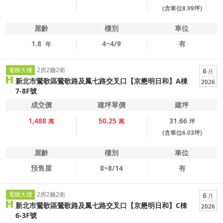
(含車位8.99坪)
屋齡
樓別
車位
1.8
4~4/9
有
年
電梯大樓
2房2廳2衛
6
月
新北市鶯歌區鶯歌路及鳳七路交叉口【京懋明日和】A棟
2026
7-8F號
成交價
建坪單價
建坪
1,488
50.25
31.66
萬
萬
坪
(含車位6.03坪)
屋齡
樓別
車位
預售屋
8~8/14
有
電梯大樓
2房2廳2衛
6
月
新北市鶯歌區鶯歌路及鳳七路交叉口【京懋明日和】C棟
2026
6-3F號