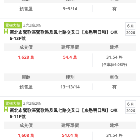
預售屋
9~9/14
有
電梯大樓
2房2廳2衛
6
月
新北市鶯歌區鶯歌路及鳳七路交叉口【京懋明日和】C棟
2026
6-13F號
成交價
建坪單價
建坪
1,628
54.4
31.54
萬
萬
坪
(含車位6.03坪)
屋齡
樓別
車位
預售屋
13~13/14
有
電梯大樓
2房2廳2衛
6
月
新北市鶯歌區鶯歌路及鳳七路交叉口【京懋明日和】C棟
2026
6-11F號
成交價
建坪單價
建坪
1,608
54.01
31.54
萬
萬
坪