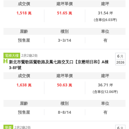
成交價
建坪單價
建坪
1,518
51.65
31.54
萬
萬
坪
(含車位6.03坪)
屋齡
樓別
車位
預售屋
3~3/14
有
電梯大樓
2房2廳2衛
6
月
新北市鶯歌區鶯歌路及鳳七路交叉口【京懋明日和】A棟
2026
3-8F號
成交價
建坪單價
建坪
1,638
50.63
36.71
萬
萬
坪
(含車位12.06坪)
屋齡
樓別
車位
預售屋
8~8/14
有
華廈
2房2廳2衛
6
月