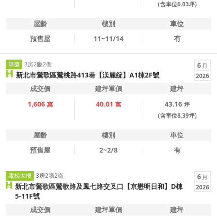
(含車位6.03坪)
屋齡
樓別
車位
預售屋
11~11/14
有
華廈
3房2廳2衛
6
月
新北市鶯歌區鶯桃路413巷【渼麗綻】A1棟2F號
2026
成交價
建坪單價
建坪
1,606
40.01
43.16
萬
萬
坪
(含車位8.39坪)
屋齡
樓別
車位
預售屋
2~2/8
有
電梯大樓
3房2廳2衛
6
月
新北市鶯歌區鶯歌路及鳳七路交叉口【京懋明日和】D棟
2026
5-11F號
成交價
建坪單價
建坪