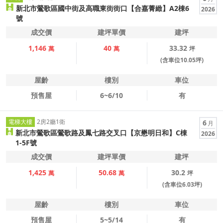
新北市鶯歌區國中街及高職東街街口【合嘉菁緻】A2棟6
2026
號
成交價
建坪單價
建坪
1,146
40
33.32
萬
萬
坪
(含車位10.05坪)
屋齡
樓別
車位
預售屋
6~6/10
有
電梯大樓
2房2廳1衛
6
月
新北市鶯歌區鶯歌路及鳳七路交叉口【京懋明日和】C棟
2026
1-5F號
成交價
建坪單價
建坪
1,425
50.68
30.2
萬
萬
坪
(含車位6.03坪)
屋齡
樓別
車位
預售屋
5~5/14
有