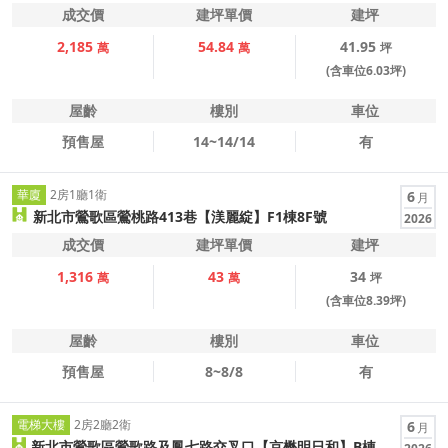
成交價
建坪單價
建坪
2,185
54.84
41.95
萬
萬
坪
(含車位6.03坪)
屋齡
樓別
車位
預售屋
14~14/14
有
華廈
2房1廳1衛
6
月
新北市鶯歌區鶯桃路413巷【渼麗綻】F1棟8F號
2026
成交價
建坪單價
建坪
1,316
43
34
萬
萬
坪
(含車位8.39坪)
屋齡
樓別
車位
預售屋
8~8/8
有
電梯大樓
2房2廳2衛
6
月
新北市鶯歌區鶯歌路及鳳七路交叉口【京懋明日和】B棟