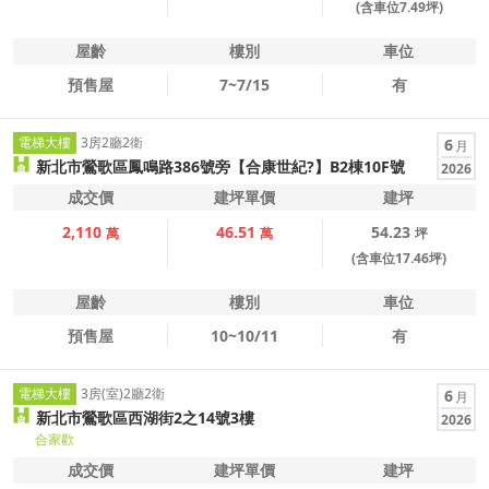
(含車位7.49坪)
屋齡
樓別
車位
預售屋
7~7/15
有
電梯大樓
3房2廳2衛
6
月
新北市鶯歌區鳳鳴路386號旁【合康世紀?】B2棟10F號
2026
成交價
建坪單價
建坪
2,110
46.51
54.23
萬
萬
坪
(含車位17.46坪)
屋齡
樓別
車位
預售屋
10~10/11
有
電梯大樓
3房(室)2廳2衛
6
月
新北市鶯歌區西湖街2之14號3樓
2026
合家歡
成交價
建坪單價
建坪