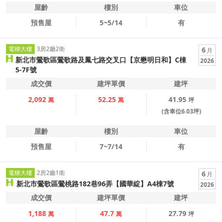
屋齡
樓別
車位
預售屋
5~5/14
有
電梯大樓
3房2廳2衛
6
月
新北市鶯歌區鶯歌路及鳳七路交叉口【京懋明日和】C棟
2026
5-7F號
成交價
建坪單價
建坪
2,092
52.25
41.95
萬
萬
坪
(含車位6.03坪)
屋齡
樓別
車位
預售屋
7~7/14
有
電梯大樓
2房2廳1衛
6
月
新北市鶯歌區鶯桃路182巷96弄【國華綻】A4棟7號
2026
成交價
建坪單價
建坪
1,188
47.7
27.79
萬
萬
坪