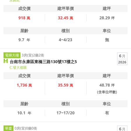
水舞紀
成交價
建坪單價
建坪
918
32.45
28.29
萬
萬
坪
屋齡
樓別
車位
9.7
4~4/23
無
年
電梯大樓
3房(室)2廳2衛
6
月
台南市永康區東橋三路130號17樓之5
2026
仁發大都匯
成交價
建坪單價
建坪
1,736
35.59
48.78
萬
萬
坪
(含車位坪數)
屋齡
樓別
車位
10.1
17~17/20
有
年
華廈
0房(室)0廳0衛
6
月