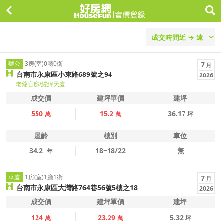
辦公
3房(室)0廳0衛
7
月
台南市永康區小東路689號之94
2026
老爺官邸/經緯天廈
成交價
建坪單價
建坪
550
15.2
36.17
萬
萬
坪
屋齡
樓別
車位
34.2
18~18/22
無
年
華廈
1房(室)1廳1衛
7
月
台南市永康區大灣路764巷56號5樓之18
2026
成交價
建坪單價
建坪
124
23.29
5.32
萬
萬
坪