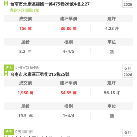
台南市永康區復國一路475巷28號4樓之27
2026
青春學苑復國分館
成交價
建坪單價
建坪
156
36.86
4.23
萬
萬
坪
屋齡
樓別
車位
8.2
4~4/5
無
年
透天
5房(室)2廳4衛
6
月
台南市永康區正強街215巷25號
2026
成交價
建坪單價
建坪
1,930
34.35
56.18
萬
萬
坪
屋齡
樓別
車位
19.5
1~4/4
無
年
透天
0房1廳1衛
6
月