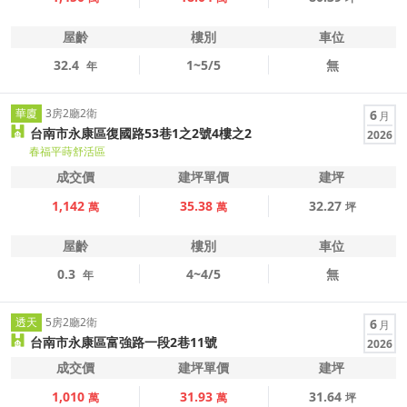
屋齡
樓別
車位
32.4
1~5/5
無
年
華廈
3房2廳2衛
6
月
台南市永康區復國路53巷1之2號4樓之2
2026
春福平蒔舒活區
成交價
建坪單價
建坪
1,142
35.38
32.27
萬
萬
坪
屋齡
樓別
車位
0.3
4~4/5
無
年
透天
5房2廳2衛
6
月
台南市永康區富強路一段2巷11號
2026
成交價
建坪單價
建坪
1,010
31.93
31.64
萬
萬
坪