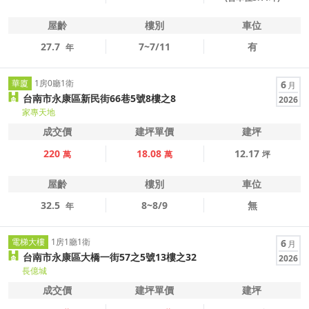
屋齡
樓別
車位
27.7
7~7/11
有
年
華廈
1房0廳1衛
6
月
台南市永康區新民街66巷5號8樓之8
2026
家專天地
成交價
建坪單價
建坪
220
18.08
12.17
萬
萬
坪
屋齡
樓別
車位
32.5
8~8/9
無
年
電梯大樓
1房1廳1衛
6
月
台南市永康區大橋一街57之5號13樓之32
2026
長億城
成交價
建坪單價
建坪