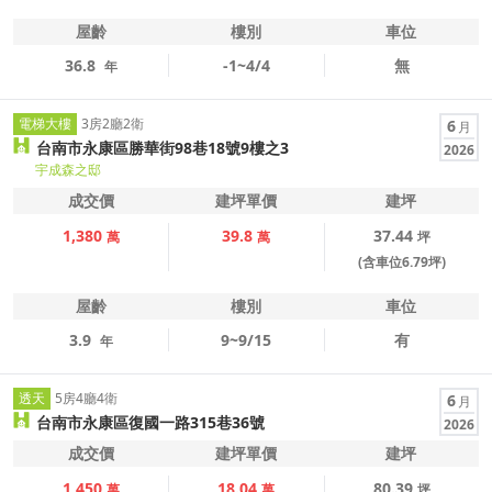
屋齡
樓別
車位
36.8
-1~4/4
無
年
電梯大樓
3房2廳2衛
6
月
台南市永康區勝華街98巷18號9樓之3
2026
宇成森之邸
成交價
建坪單價
建坪
1,380
39.8
37.44
萬
萬
坪
(含車位6.79坪)
屋齡
樓別
車位
3.9
9~9/15
有
年
透天
5房4廳4衛
6
月
台南市永康區復國一路315巷36號
2026
成交價
建坪單價
建坪
1,450
18.04
80.39
萬
萬
坪