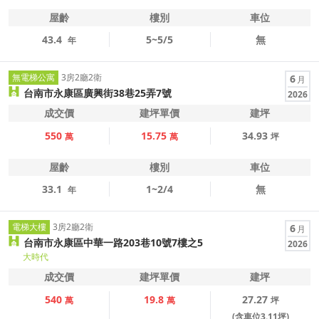
屋齡
樓別
車位
43.4
5~5/5
無
年
無電梯公寓
3房2廳2衛
6
月
台南市永康區廣興街38巷25弄7號
2026
成交價
建坪單價
建坪
550
15.75
34.93
萬
萬
坪
屋齡
樓別
車位
33.1
1~2/4
無
年
電梯大樓
3房2廳2衛
6
月
台南市永康區中華一路203巷10號7樓之5
2026
大時代
成交價
建坪單價
建坪
540
19.8
27.27
萬
萬
坪
(含車位3.11坪)