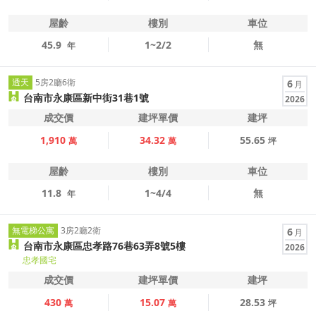
屋齡
樓別
車位
45.9
1~2/2
無
年
透天
5房2廳6衛
6
月
台南市永康區新中街31巷1號
2026
成交價
建坪單價
建坪
1,910
34.32
55.65
萬
萬
坪
屋齡
樓別
車位
11.8
1~4/4
無
年
無電梯公寓
3房2廳2衛
6
月
台南市永康區忠孝路76巷63弄8號5樓
2026
忠孝國宅
成交價
建坪單價
建坪
430
15.07
28.53
萬
萬
坪