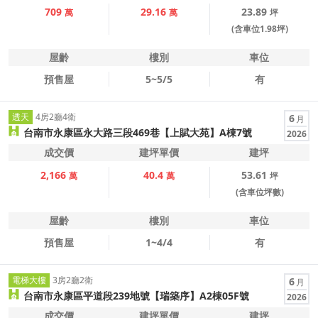
709
29.16
23.89
萬
萬
坪
(含車位1.98坪)
屋齡
樓別
車位
預售屋
5~5/5
有
透天
4房2廳4衛
6
月
台南市永康區永大路三段469巷【上賦大苑】A棟7號
2026
成交價
建坪單價
建坪
2,166
40.4
53.61
萬
萬
坪
(含車位坪數)
屋齡
樓別
車位
預售屋
1~4/4
有
電梯大樓
3房2廳2衛
6
月
台南市永康區平道段239地號【瑞築序】A2棟05F號
2026
成交價
建坪單價
建坪