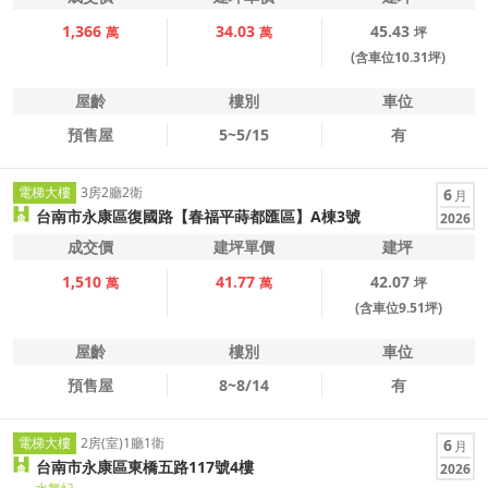
1,366
34.03
45.43
萬
萬
坪
(含車位10.31坪)
屋齡
樓別
車位
預售屋
5~5/15
有
電梯大樓
3房2廳2衛
6
月
台南市永康區復國路【春福平蒔都匯區】A棟3號
2026
成交價
建坪單價
建坪
1,510
41.77
42.07
萬
萬
坪
(含車位9.51坪)
屋齡
樓別
車位
預售屋
8~8/14
有
電梯大樓
2房(室)1廳1衛
6
月
台南市永康區東橋五路117號4樓
2026