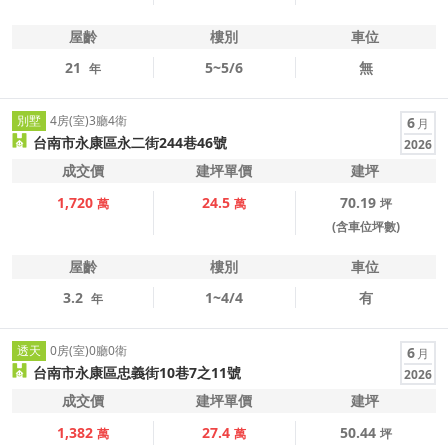
屋齡
樓別
車位
21
5~5/6
無
年
別墅
4房(室)3廳4衛
6
月
台南市永康區永二街244巷46號
2026
成交價
建坪單價
建坪
1,720
24.5
70.19
萬
萬
坪
(含車位坪數)
屋齡
樓別
車位
3.2
1~4/4
有
年
透天
0房(室)0廳0衛
6
月
台南市永康區忠義街10巷7之11號
2026
成交價
建坪單價
建坪
1,382
27.4
50.44
萬
萬
坪