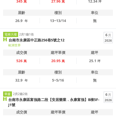
345
27.96
12.34
萬
萬
坪
屋齡
樓別
車位
26.9
13~13/14
無
年
電梯大樓
2房1廳1衛
6
月
台南市永康區中正路256巷5號之12
2026
歐洲世界
成交價
建坪單價
建坪
526
20.95
25.1
萬
萬
坪
屋齡
樓別
車位
32.9
5~5/16
無
年
華廈
2房2廳2衛
6
月
台南市永康區富強路二段【安居樂業．永康富強】B棟5F-
2026
J1號
成交價
建坪單價
建坪