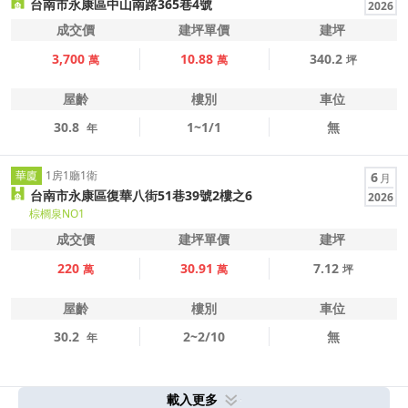
台南市永康區中山南路365巷4號
2026
成交價
建坪單價
建坪
3,700
10.88
340.2
萬
萬
坪
屋齡
樓別
車位
30.8
1~1/1
無
年
華廈
1房1廳1衛
6
月
台南市永康區復華八街51巷39號2樓之6
2026
棕櫚泉NO1
成交價
建坪單價
建坪
220
30.91
7.12
萬
萬
坪
屋齡
樓別
車位
30.2
2~2/10
無
年
載入更多