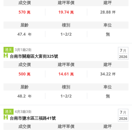
成交價
建坪單價
建坪
570
19.74
28.88
萬
萬
坪
屋齡
樓別
車位
47.4
1~2/2
無
年
透天
3房1廳2衛
7
月
台南市關廟區大富街325號
2026
成交價
建坪單價
建坪
500
14.61
34.22
萬
萬
坪
屋齡
樓別
車位
48.2
1~2/2
無
年
透天
4房3廳3衛
7
月
台南市鹽水區三福路41號
2026
成交價
建坪單價
建坪