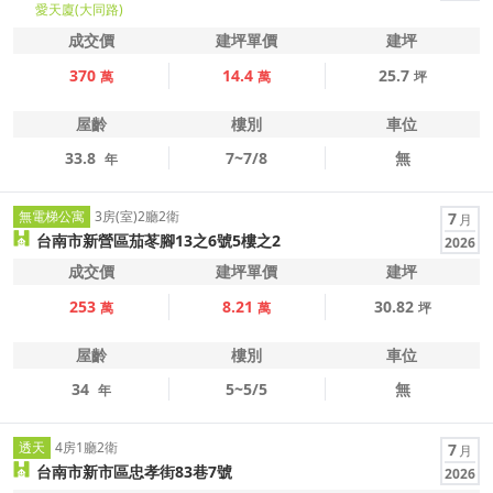
愛天廈(大同路)
成交價
建坪單價
建坪
370
14.4
25.7
萬
萬
坪
屋齡
樓別
車位
33.8
7~7/8
無
年
無電梯公寓
3房(室)2廳2衛
7
月
台南市新營區茄苳腳13之6號5樓之2
2026
成交價
建坪單價
建坪
253
8.21
30.82
萬
萬
坪
屋齡
樓別
車位
34
5~5/5
無
年
透天
4房1廳2衛
7
月
台南市新市區忠孝街83巷7號
2026