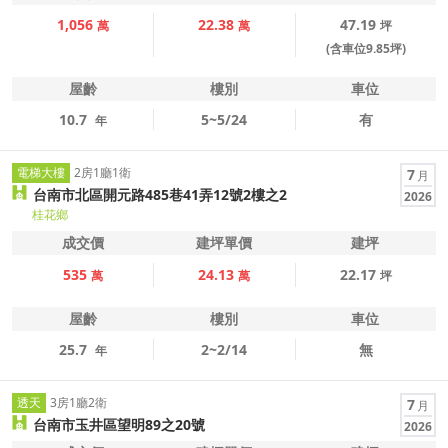
1,056
22.38
47.19
萬
萬
坪
(含車位9.85坪)
屋齡
樓別
車位
10.7
5~5/24
有
年
電梯大樓
2房1廳1衛
7
月
台南市北區開元路485巷41弄12號2樓之2
2026
桂花鄉
成交價
建坪單價
建坪
535
24.13
22.17
萬
萬
坪
屋齡
樓別
車位
25.7
2~2/14
無
年
透天
3房1廳2衛
7
月
台南市玉井區望明89之20號
2026