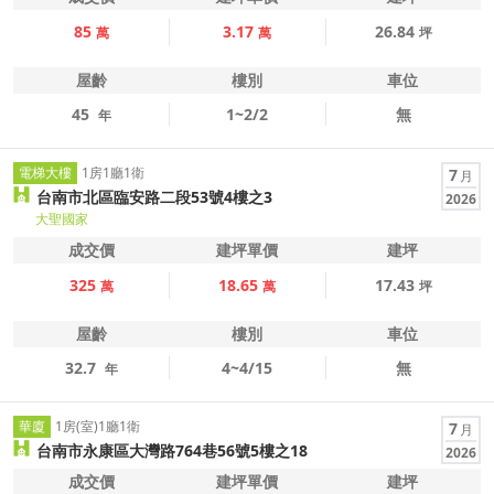
85
3.17
26.84
萬
萬
坪
屋齡
樓別
車位
45
1~2/2
無
年
電梯大樓
1房1廳1衛
7
月
台南市北區臨安路二段53號4樓之3
2026
大聖國家
成交價
建坪單價
建坪
325
18.65
17.43
萬
萬
坪
屋齡
樓別
車位
32.7
4~4/15
無
年
華廈
1房(室)1廳1衛
7
月
台南市永康區大灣路764巷56號5樓之18
2026
成交價
建坪單價
建坪