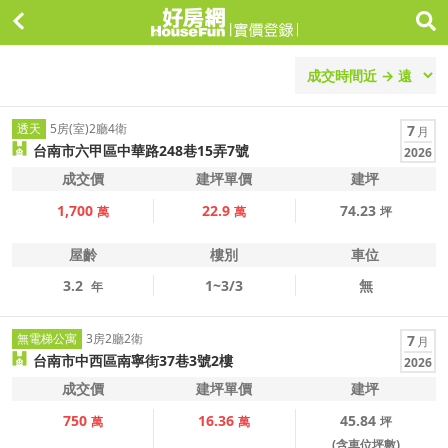
透天
5房(室)2廳4衛
7
月
台南市六甲區中華路248巷15弄7號
2026
成交價
建坪單價
建坪
1,700
22.9
74.23
萬
萬
坪
屋齡
樓別
車位
3.2
1~3/3
無
年
無電梯公寓
3房2廳2衛
7
月
台南市中西區南寧街37巷3號2樓
2026
成交價
建坪單價
建坪
750
16.36
45.84
萬
萬
坪
(含車位坪數)