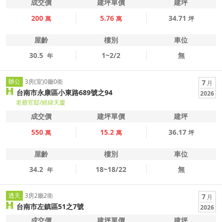
成交價
建坪單價
建坪
200
5.76
34.71
萬
萬
坪
屋齡
樓別
車位
30.5
1~2/2
無
年
辦公
3房(室)0廳0衛
7
月
台南市永康區小東路689號之94
2026
老爺官邸/經緯天廈
成交價
建坪單價
建坪
550
15.2
36.17
萬
萬
坪
屋齡
樓別
車位
34.2
18~18/22
無
年
透天
3房2廳2衛
7
月
台南市左鎮區51之7號
2026
成交價
建坪單價
建坪