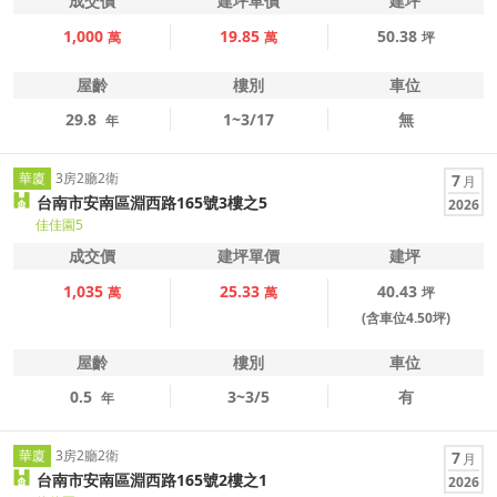
成交價
建坪單價
建坪
1,000
19.85
50.38
萬
萬
坪
屋齡
樓別
車位
29.8
1~3/17
無
年
華廈
3房2廳2衛
7
月
台南市安南區淵西路165號3樓之5
2026
佳佳園5
成交價
建坪單價
建坪
1,035
25.33
40.43
萬
萬
坪
(含車位4.50坪)
屋齡
樓別
車位
0.5
3~3/5
有
年
華廈
3房2廳2衛
7
月
台南市安南區淵西路165號2樓之1
2026