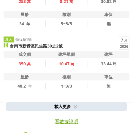
253
8.21
30.82
萬
萬
坪
屋齡
樓別
車位
34
5~5/5
無
年
透天
4房2廳1衛
7
月
台南市新營區民生路30之2號
2026
成交價
建坪單價
建坪
350
10.47
33.44
萬
萬
坪
屋齡
樓別
車位
48.2
1~3/3
無
年
載入更多
看數據說明