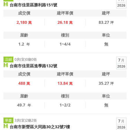
台南市佳里區勝利路151號
2026
成交價
建坪單價
建坪
2,180
26.18
83.27
萬
萬
坪
屋齡
樓別
車位
1.2
1~4/4
無
年
店鋪
0房(室)0廳0衛
7
月
台南市佳里區進學路132號
2026
成交價
建坪單價
建坪
488
13.84
35.27
萬
萬
坪
屋齡
樓別
車位
49.7
1~2/2
無
年
華廈
3房(室)2廳2衛
7
月
台南市新營區大同路30之32號7樓
2026