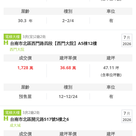
屋齡
樓別
車位
30.3
2~2/4
有
年
電梯大樓
3房(室)2廳2衛
7
月
台南市北區西門路四段【西門大院】A5棟12樓
2026
西門大院
成交價
建坪單價
建坪
1,728
36.68
47.11
萬
萬
坪
(含車位坪數)
屋齡
樓別
車位
預售屋
12~12/24
有
電梯大樓
3房2廳2衛
7
月
台南市北區開元路517號5樓之6
2026
成大城
成交價
建坪單價
建坪