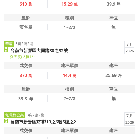
610
15.29
39.9
萬
萬
坪
屋齡
樓別
車位
預售屋
1~2/2
無
華廈
3房2廳2衛
7
月
台南市新營區大同路30之32號
2026
愛天廈(大同路)
成交價
建坪單價
建坪
370
14.4
25.69
萬
萬
坪
屋齡
樓別
車位
33.8
7~7/8
無
年
無電梯公寓
3房2廳2衛
7
月
台南市新營區茄苳13之6號5樓之2
2026
成交價
建坪單價
建坪