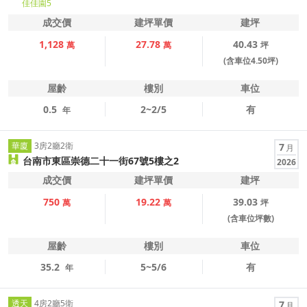
佳佳園5
成交價
建坪單價
建坪
1,128
27.78
40.43
萬
萬
坪
(含車位4.50坪)
屋齡
樓別
車位
0.5
2~2/5
有
年
華廈
3房2廳2衛
7
月
台南市東區崇德二十一街67號5樓之2
2026
成交價
建坪單價
建坪
750
19.22
39.03
萬
萬
坪
(含車位坪數)
屋齡
樓別
車位
35.2
5~5/6
有
年
透天
4房2廳5衛
7
月