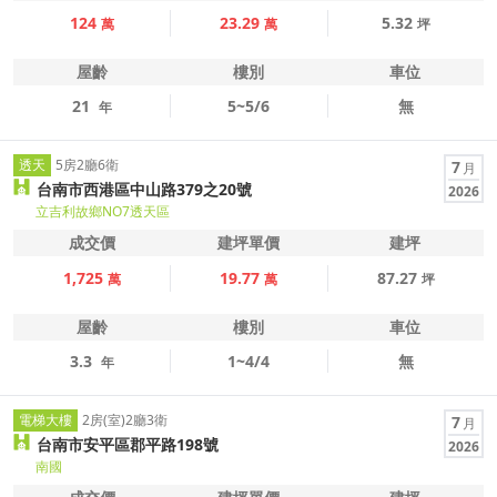
124
23.29
5.32
萬
萬
坪
屋齡
樓別
車位
21
5~5/6
無
年
透天
5房2廳6衛
7
月
台南市西港區中山路379之20號
2026
立吉利故鄉NO7透天區
成交價
建坪單價
建坪
1,725
19.77
87.27
萬
萬
坪
屋齡
樓別
車位
3.3
1~4/4
無
年
電梯大樓
2房(室)2廳3衛
7
月
台南市安平區郡平路198號
2026
南國