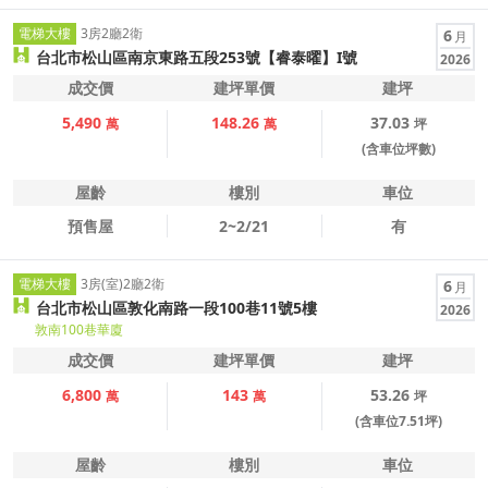
電梯大樓
3房2廳2衛
6
月
台北市松山區南京東路五段253號【睿泰曜】I號
2026
成交價
建坪單價
建坪
5,490
148.26
37.03
萬
萬
坪
(含車位坪數)
屋齡
樓別
車位
預售屋
2~2/21
有
電梯大樓
3房(室)2廳2衛
6
月
台北市松山區敦化南路一段100巷11號5樓
2026
敦南100巷華廈
成交價
建坪單價
建坪
6,800
143
53.26
萬
萬
坪
(含車位7.51坪)
屋齡
樓別
車位