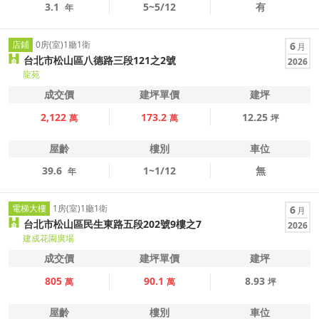
3.1
5~5/12
有
年
店鋪
0房(室)1廳1衛
6
月
台北市松山區八德路三段121之2號
2026
龍苑
成交價
建坪單價
建坪
2,122
173.2
12.25
萬
萬
坪
屋齡
樓別
車位
39.6
1~1/12
無
年
電梯大樓
1房(室)1廳1衛
6
月
台北市松山區民生東路五段202號9樓之7
2026
建成花園廣場
成交價
建坪單價
建坪
805
90.1
8.93
萬
萬
坪
屋齡
樓別
車位