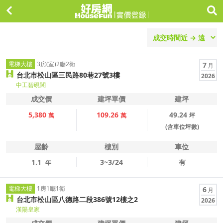
電梯大樓
3房(室)2廳2衛
7
月
台北市松山區三民路80巷27號3樓
2026
中工碧硯閣
成交價
建坪單價
建坪
5,380
109.26
49.24
萬
萬
坪
(含車位坪數)
屋齡
樓別
車位
1.1
3~3/24
有
年
電梯大樓
1房1廳1衛
6
月
台北市松山區八德路二段386號12樓之2
2026
漢陽皇家