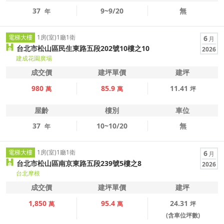
37
9~9/20
無
年
電梯大樓
1房(室)1廳1衛
6
月
台北市松山區民生東路五段202號10樓之10
2026
建成花園廣場
成交價
建坪單價
建坪
980
85.9
11.41
萬
萬
坪
屋齡
樓別
車位
37
10~10/20
無
年
電梯大樓
1房(室)1廳1衛
6
月
台北市松山區南京東路五段239號5樓之8
2026
台北摩根
成交價
建坪單價
建坪
1,850
95.4
24.31
萬
萬
坪
(含車位坪數)