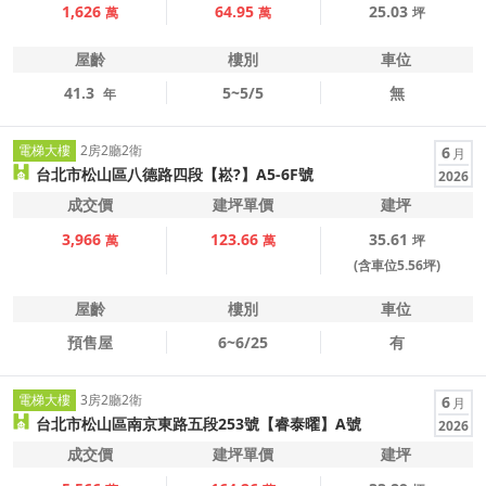
1,626
64.95
25.03
萬
萬
坪
屋齡
樓別
車位
41.3
5~5/5
無
年
電梯大樓
2房2廳2衛
6
月
台北市松山區八德路四段【崧?】A5-6F號
2026
成交價
建坪單價
建坪
3,966
123.66
35.61
萬
萬
坪
(含車位5.56坪)
屋齡
樓別
車位
預售屋
6~6/25
有
電梯大樓
3房2廳2衛
6
月
台北市松山區南京東路五段253號【睿泰曜】A號
2026
成交價
建坪單價
建坪