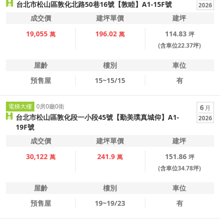
台北市松山區敦化北路50巷16號【敦睦】A1-15F號
2026
成交價
建坪單價
建坪
19,055
196.02
114.83
萬
萬
坪
(含車位22.37坪)
屋齡
樓別
車位
預售屋
15~15/15
有
電梯大樓
0房0廳0衛
6
月
台北市松山區敦化段一小段45號【勤美璞真城仰】A1-
2026
19F號
成交價
建坪單價
建坪
30,122
241.9
151.86
萬
萬
坪
(含車位34.78坪)
屋齡
樓別
車位
預售屋
19~19/23
有