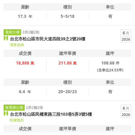
屋齡
樓別
車位
17.3
5~5/18
有
年
電梯大樓
2房2廳2衛
6
月
台北市松山區市民大道四段39之2號20樓
2026
潤泰敦峰
成交價
建坪單價
建坪
18,888
211.88
108.68
萬
萬
坪
(含車位24.53坪)
屋齡
樓別
車位
6.4
20~20/23
有
年
無電梯公寓
2房2廳2衛
6
月
台北市松山區民權東路三段103巷5弄3號5樓
2026
民權馥邑
成交價
建坪單價
建坪