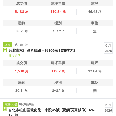
成交價
建坪單價
建坪
5,138
110.54
46.48
萬
萬
坪
屋齡
樓別
車位
38.2
7~7/17
無
年
華廈
1房1廳1衛
6
月
台北市松山區八德路三段106巷1號8樓之3
2026
都市遊俠
成交價
建坪單價
建坪
1,530
119.2
12.84
萬
萬
坪
屋齡
樓別
車位
30.1
8~8/10
無
年
電梯大樓
0房0廳0衛
6
月
台北市松山區敦化段一小段45號【勤美璞真城仰】A1-
2026
12F號