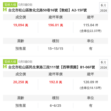
電梯大樓
0房0廳0衛
6
月
台北市松山區敦化北路50巷16號【敦睦】A2-15F號
2026
成交價
建坪單價
建坪
19,094
196.01
115.04
萬
萬
坪
(含車位22.37坪)
屋齡
樓別
車位
預售屋
15~15/15
有
電梯大樓
0房0廳0衛
6
月
台北市松山區民生東路三段111號【西華璞園】B1-06F號
2026
成交價
建坪單價
建坪
20,258
192.8
120.09
萬
萬
坪
(含車位18.13坪)
屋齡
樓別
車位
預售屋
6~6/25
有