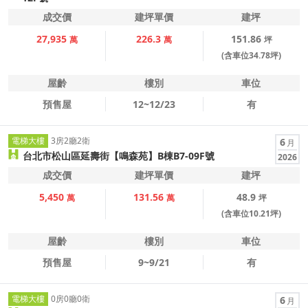
成交價
建坪單價
建坪
27,935
226.3
151.86
萬
萬
坪
(含車位34.78坪)
屋齡
樓別
車位
預售屋
12~12/23
有
電梯大樓
3房2廳2衛
6
月
台北市松山區延壽街【鳴森苑】B棟B7-09F號
2026
成交價
建坪單價
建坪
5,450
131.56
48.9
萬
萬
坪
(含車位10.21坪)
屋齡
樓別
車位
預售屋
9~9/21
有
電梯大樓
0房0廳0衛
6
月