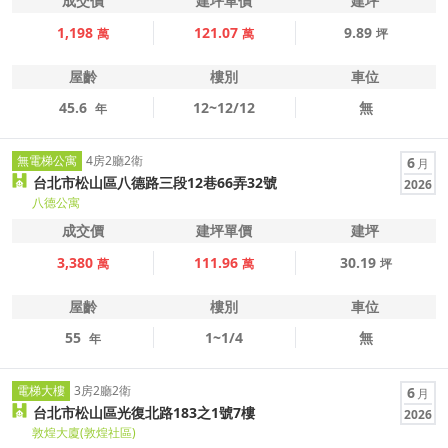
成交價
建坪單價
建坪
1,198
121.07
9.89
萬
萬
坪
屋齡
樓別
車位
45.6
12~12/12
無
年
無電梯公寓
4房2廳2衛
6
月
台北市松山區八德路三段12巷66弄32號
2026
八德公寓
成交價
建坪單價
建坪
3,380
111.96
30.19
萬
萬
坪
屋齡
樓別
車位
55
1~1/4
無
年
電梯大樓
3房2廳2衛
6
月
台北市松山區光復北路183之1號7樓
2026
敦煌大廈(敦煌社區)