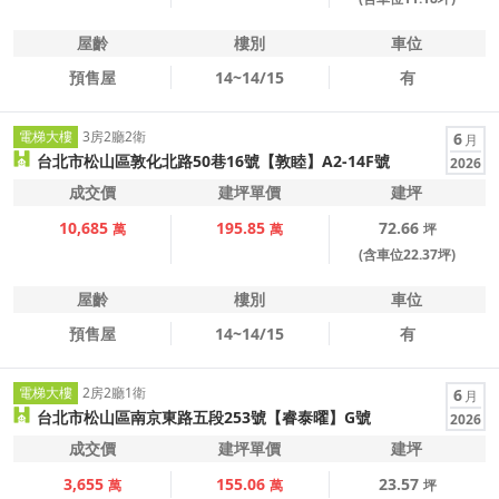
屋齡
樓別
車位
預售屋
14~14/15
有
電梯大樓
3房2廳2衛
6
月
台北市松山區敦化北路50巷16號【敦睦】A2-14F號
2026
成交價
建坪單價
建坪
10,685
195.85
72.66
萬
萬
坪
(含車位22.37坪)
屋齡
樓別
車位
預售屋
14~14/15
有
電梯大樓
2房2廳1衛
6
月
台北市松山區南京東路五段253號【睿泰曜】G號
2026
成交價
建坪單價
建坪
3,655
155.06
23.57
萬
萬
坪