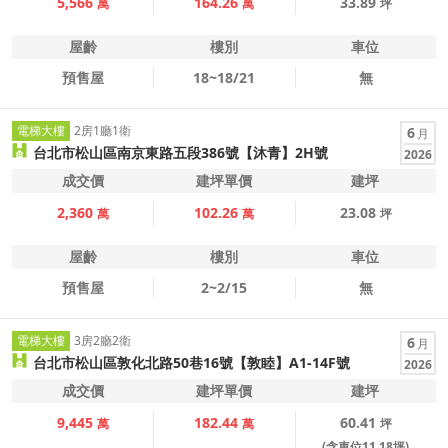
5,566
164.26
33.89
萬
萬
坪
屋齡
樓別
車位
預售屋
18~18/21
無
電梯大樓
2房1廳1衛
6
月
台北市松山區南京東路五段386號【沐青】2H號
2026
成交價
建坪單價
建坪
2,360
102.26
23.08
萬
萬
坪
屋齡
樓別
車位
預售屋
2~2/15
無
電梯大樓
3房2廳2衛
6
月
台北市松山區敦化北路50巷16號【敦睦】A1-14F號
2026
成交價
建坪單價
建坪
9,445
182.44
60.41
萬
萬
坪
(含車位11.18坪)