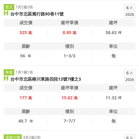
透天
7房2廳3衛
6
月
台中市北區篤行路90巷11號
2026
成交價
建坪單價
建坪
525
8.95
58.63
萬
萬
坪
屋齡
樓別
車位
56
1~3/3
無
年
華廈
1房1廳1衛
6
月
台中市北區柳川東路四段13號7樓之3
2026
成交價
建坪單價
建坪
177
15.62
11.32
萬
萬
坪
屋齡
樓別
車位
40.7
7~7/7
無
年
電梯大樓
4房2廳2衛
6
月