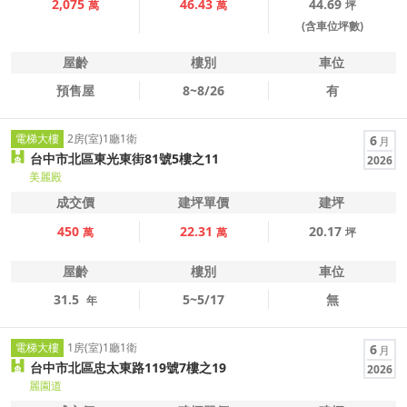
2,075
46.43
44.69
萬
萬
坪
(含車位坪數)
屋齡
樓別
車位
預售屋
8~8/26
有
電梯大樓
2房(室)1廳1衛
6
月
台中市北區東光東街81號5樓之11
2026
美麗殿
成交價
建坪單價
建坪
450
22.31
20.17
萬
萬
坪
屋齡
樓別
車位
31.5
5~5/17
無
年
電梯大樓
1房(室)1廳1衛
6
月
台中市北區忠太東路119號7樓之19
2026
麗園道