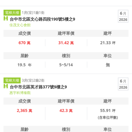
電梯大樓
1房(室)1廳1衛
6
月
台中市北區文心路四段190號5樓之9
2026
佳茂文心會館
成交價
建坪單價
建坪
670
31.42
21.33
萬
萬
坪
屋齡
樓別
車位
19.5
5~5/14
無
年
電梯大樓
3房(室)2廳2衛
6
月
台中市北區英才路377號9樓之9
2026
惠宇科博臻觀
成交價
建坪單價
建坪
2,365
42.3
55.91
萬
萬
坪
(含車位坪數)
屋齡
樓別
車位