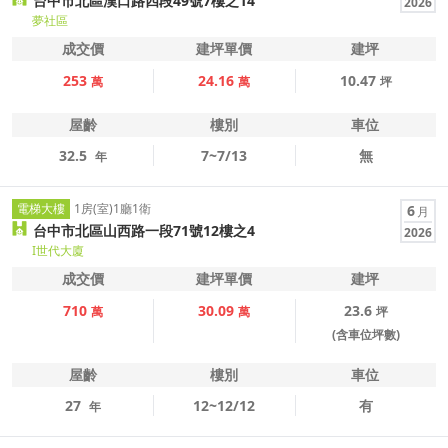
台中市北區漢口路四段49號7樓之14
2026
夢社區
成交價
建坪單價
建坪
253
24.16
10.47
萬
萬
坪
屋齡
樓別
車位
32.5
7~7/13
無
年
電梯大樓
1房(室)1廳1衛
6
月
台中市北區山西路一段71號12樓之4
2026
I世代大廈
成交價
建坪單價
建坪
710
30.09
23.6
萬
萬
坪
(含車位坪數)
屋齡
樓別
車位
27
12~12/12
有
年