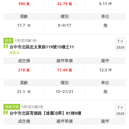
390
42.79
9.11
萬
萬
坪
屋齡
樓別
車位
17.7
9~9/17
無
年
套房
1房(室)0廳1衛
7
月
台中市北區忠太東路119號15樓之11
2026
麗園道
成交價
建坪單價
建坪
218
17.44
12.5
萬
萬
坪
屋齡
樓別
車位
31.1
15~21/21
無
年
電梯大樓
3房(室)2廳2衛
7
月
台中市北區育德路【達麗冶翠】B1棟8樓
2026
成交價
建坪單價
建坪