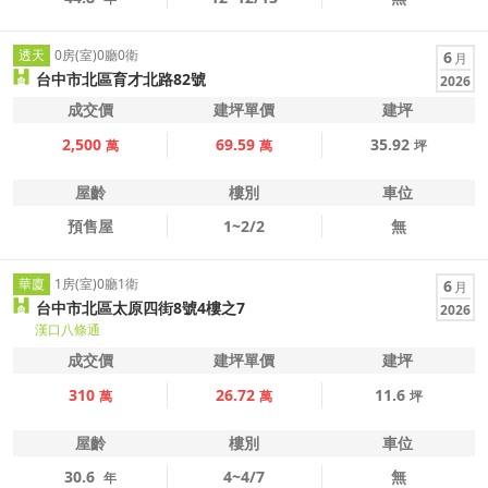
透天
0房(室)0廳0衛
6
月
台中市北區育才北路82號
2026
成交價
建坪單價
建坪
2,500
69.59
35.92
萬
萬
坪
屋齡
樓別
車位
預售屋
1~2/2
無
華廈
1房(室)0廳1衛
6
月
台中市北區太原四街8號4樓之7
2026
漢口八條通
成交價
建坪單價
建坪
310
26.72
11.6
萬
萬
坪
屋齡
樓別
車位
30.6
4~4/7
無
年