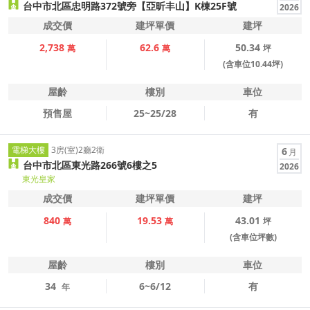
台中市北區忠明路372號旁【亞昕丰山】K棟25F號
2026
成交價
建坪單價
建坪
2,738
62.6
50.34
萬
萬
坪
(含車位10.44坪)
屋齡
樓別
車位
預售屋
25~25/28
有
電梯大樓
3房(室)2廳2衛
6
月
台中市北區東光路266號6樓之5
2026
東光皇家
成交價
建坪單價
建坪
840
19.53
43.01
萬
萬
坪
(含車位坪數)
屋齡
樓別
車位
34
6~6/12
有
年