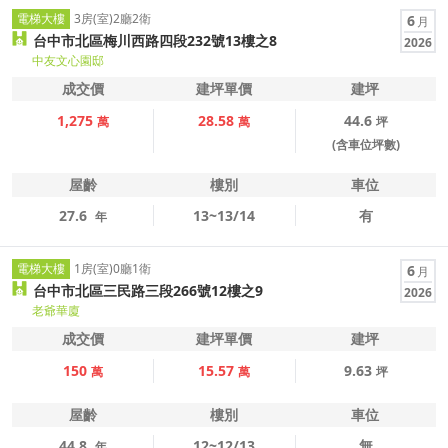
電梯大樓
3房(室)2廳2衛
6
月
台中市北區梅川西路四段232號13樓之8
2026
中友文心園邸
成交價
建坪單價
建坪
1,275
28.58
44.6
萬
萬
坪
(含車位坪數)
屋齡
樓別
車位
27.6
13~13/14
有
年
電梯大樓
1房(室)0廳1衛
6
月
台中市北區三民路三段266號12樓之9
2026
老爺華廈
成交價
建坪單價
建坪
150
15.57
9.63
萬
萬
坪
屋齡
樓別
車位
44.8
12~12/13
無
年