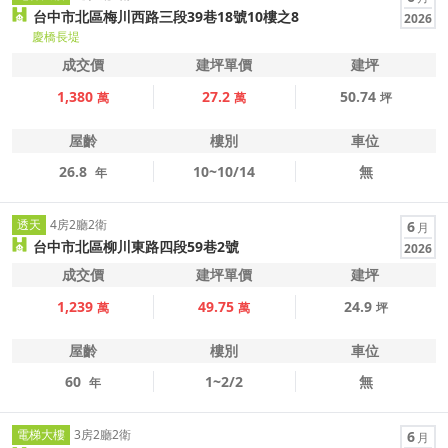
台中市北區梅川西路三段39巷18號10樓之8
2026
慶橋長堤
成交價
建坪單價
建坪
1,380
27.2
50.74
萬
萬
坪
屋齡
樓別
車位
26.8
10~10/14
無
年
透天
4房2廳2衛
6
月
台中市北區柳川東路四段59巷2號
2026
成交價
建坪單價
建坪
1,239
49.75
24.9
萬
萬
坪
屋齡
樓別
車位
60
1~2/2
無
年
電梯大樓
3房2廳2衛
6
月