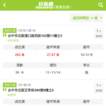
電梯大樓
1房(室)1廳1衛
7
月
台中市北區漢口路四段102號11樓之5
2026
紐約廣場
成交價
建坪單價
建坪
282
27.87
10.12
萬
萬
坪
屋齡
樓別
車位
30
11~11/14
無
年
電梯大樓
1房1廳1衛
7
月
台中市北區五常街380號9樓之6
2026
歐夏蕾
成交價
建坪單價
建坪