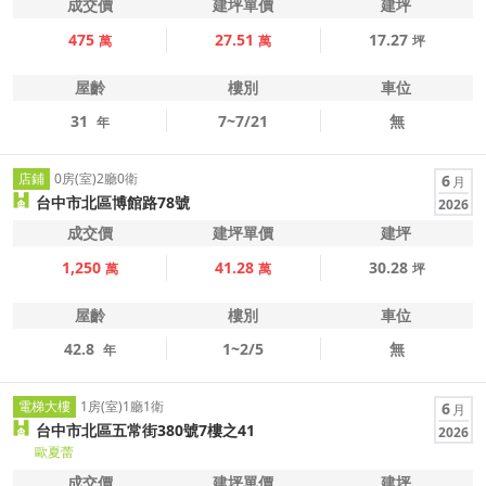
成交價
建坪單價
建坪
475
27.51
17.27
萬
萬
坪
屋齡
樓別
車位
31
7~7/21
無
年
店鋪
0房(室)2廳0衛
6
月
台中市北區博館路78號
2026
成交價
建坪單價
建坪
1,250
41.28
30.28
萬
萬
坪
屋齡
樓別
車位
42.8
1~2/5
無
年
電梯大樓
1房(室)1廳1衛
6
月
台中市北區五常街380號7樓之41
2026
歐夏蕾
成交價
建坪單價
建坪