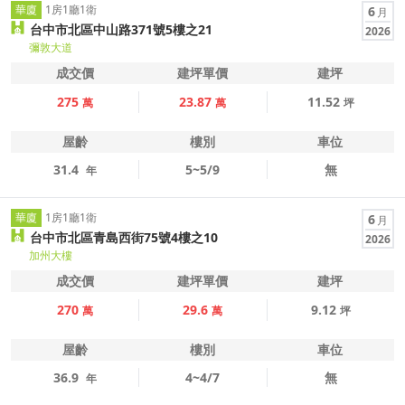
華廈
1房1廳1衛
6
月
台中市北區中山路371號5樓之21
2026
彌敦大道
成交價
建坪單價
建坪
275
23.87
11.52
萬
萬
坪
屋齡
樓別
車位
31.4
5~5/9
無
年
華廈
1房1廳1衛
6
月
台中市北區青島西街75號4樓之10
2026
加州大樓
成交價
建坪單價
建坪
270
29.6
9.12
萬
萬
坪
屋齡
樓別
車位
36.9
4~4/7
無
年