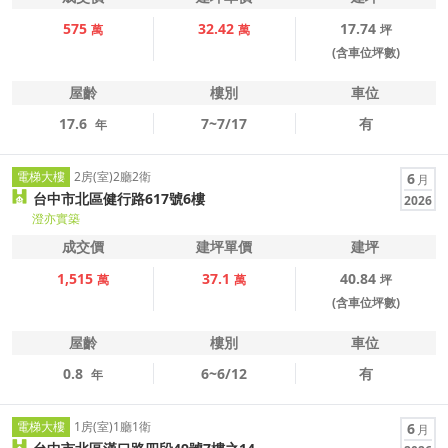
575
32.42
17.74
萬
萬
坪
(含車位坪數)
屋齡
樓別
車位
17.6
7~7/17
有
年
電梯大樓
2房(室)2廳2衛
6
月
台中市北區健行路617號6樓
2026
澄亦實築
成交價
建坪單價
建坪
1,515
37.1
40.84
萬
萬
坪
(含車位坪數)
屋齡
樓別
車位
0.8
6~6/12
有
年
電梯大樓
1房(室)1廳1衛
6
月